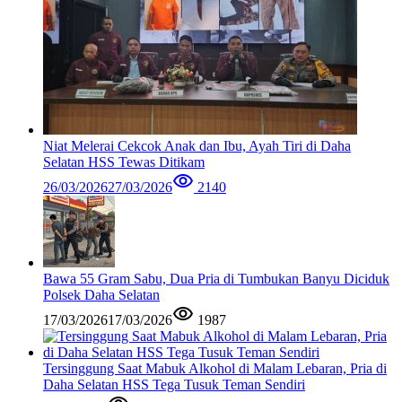
Niat Melerai Cekcok Anak dan Ibu, Ayah Tiri di Daha
Selatan HSS Tewas Ditikam
26/03/2026
27/03/2026
2140
Bawa 55 Gram Sabu, Dua Pria di Tumbukan Banyu Diciduk
Polsek Daha Selatan
17/03/2026
17/03/2026
1987
Tersinggung Saat Mabuk Alkohol di Malam Lebaran, Pria di
Daha Selatan HSS Tega Tusuk Teman Sendiri