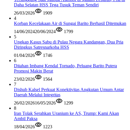
Daha Selatan HSS Tega Tusuk Teman Sendiri
26/03/2026
1909
4
Korban Kecelakaan Air di Sungai Barito Berhasil Ditemukan
14/06/2024
20/06/2024
1799
5
Ungkap Kasus Sabu di Pulau Negara Kandangan, Dua Pria
Diringkus Satresnarkoba HSS
01/04/2026
1746
6
Ditahan Imbang Kendal Tornado, Peluang Barito Putera
Promosi Makin Berat
23/02/2026
1564
7
Dishub Kalsel Perkuat Konektivitas Angkutan Umum Antar
Daerah Melalui Integritas
26/02/2026
16/05/2026
1299
8
Iran Tolak Serahkan Uranium ke AS, Trump: Kami Akan
Ambil Paksa
18/04/2026
1223