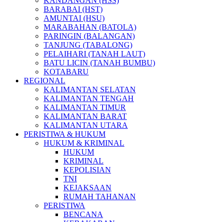
KANDANGAN (HSS)
BARABAI (HST)
AMUNTAI (HSU)
MARABAHAN (BATOLA)
PARINGIN (BALANGAN)
TANJUNG (TABALONG)
PELAIHARI (TANAH LAUT)
BATU LICIN (TANAH BUMBU)
KOTABARU
REGIONAL
KALIMANTAN SELATAN
KALIMANTAN TENGAH
KALIMANTAN TIMUR
KALIMANTAN BARAT
KALIMANTAN UTARA
PERISTIWA & HUKUM
HUKUM & KRIMINAL
HUKUM
KRIMINAL
KEPOLISIAN
TNI
KEJAKSAAN
RUMAH TAHANAN
PERISTIWA
BENCANA