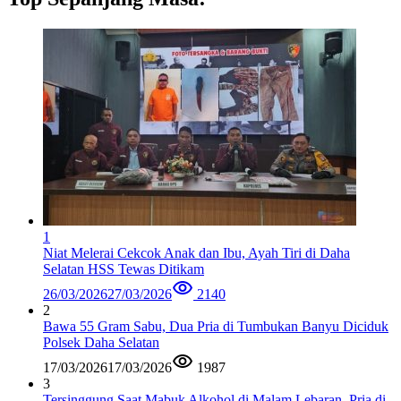
1
Niat Melerai Cekcok Anak dan Ibu, Ayah Tiri di Daha
Selatan HSS Tewas Ditikam
26/03/2026
27/03/2026
2140
2
Bawa 55 Gram Sabu, Dua Pria di Tumbukan Banyu Diciduk
Polsek Daha Selatan
17/03/2026
17/03/2026
1987
3
Tersinggung Saat Mabuk Alkohol di Malam Lebaran, Pria di