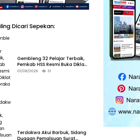
ling Dicari Sepekan:
Gembleng 32 Pelajar Terbaik,
Pemkab HSS Resmi Buka Diklat
Paskibraka 2026
01/08/2026
31
Terdakwa Akui Barbuk, Sidang
Dugaan Pemalsuan Surat