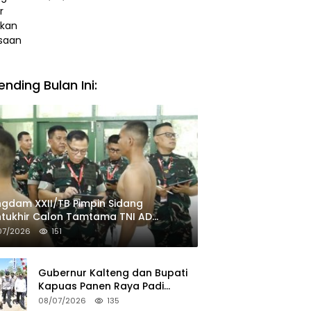
Baik
ending Bulan Ini:
gdam XXII/TB Pimpin Sidang
tukhir Calon Tamtama TNI AD
ombang II TA 2026
07/2026
151
Gubernur Kalteng dan Bupati
Kapuas Panen Raya Padi
Seluas 25.799 Hektare
08/07/2026
135