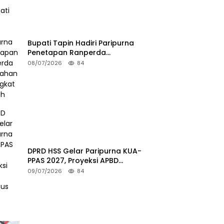
Bupati Tapin Hadiri Paripurna
Penetapan Ranperda
Perubahan Perangkat Daerah
08/07/2026
84
DPRD HSS Gelar Paripurna KUA-
PPAS 2027, Proyeksi APBD
Tembus Rp2,15 Triliun
09/07/2026
84