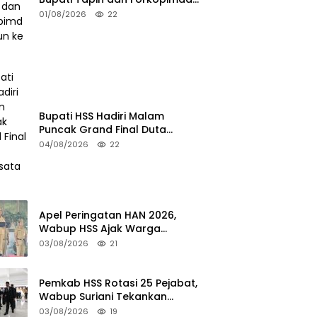
Turun ke TPS
01/08/2026
22
Bupati HSS Hadiri Malam
Puncak Grand Final Duta
Pariwisata 2026
04/08/2026
22
Apel Peringatan HAN 2026,
Wabup HSS Ajak Warga
Wujudkan Lingkungan Ramah
03/08/2026
21
Anak
Pemkab HSS Rotasi 25 Pejabat,
Wabup Suriani Tekankan
Kualitas Layanan Publik
03/08/2026
19