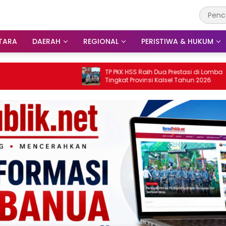
TARA
DAERAH
REGIONAL
PERISTIWA & HUKUM
TP PKK HSS Raih Dua Prestasi di Lomba
Se
Tingkat Provinsi Kalsel Tahun 2026
Bu
B