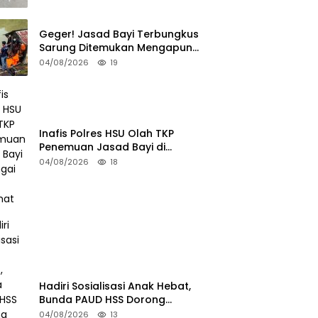
Geger! Jasad Bayi Terbungkus
Sarung Ditemukan Mengapung
di Sungai HSU
04/08/2026
19
Inafis Polres HSU Olah TKP
Penemuan Jasad Bayi di
Sungai Desa Keramat
04/08/2026
18
Hadiri Sosialisasi Anak Hebat,
Bunda PAUD HSS Dorong
Pelajar Terapkan Kebiasaan
04/08/2026
13