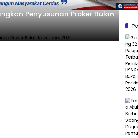
ngkan Penyusunan Proker Bulan
Pa