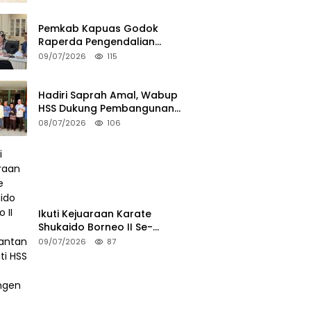
Pemkab Kapuas Godok
Raperda Pengendalian
Minuman Beralkohol Lewat FGD
09/07/2026
115
Hadiri Saprah Amal, Wabup
HSS Dukung Pembangunan
Langgar Dusun Jalai
08/07/2026
106
Ikuti Kejuaraan Karate
Shukaido Borneo II Se-
Kalimantan, Bupati HSS Lepas
09/07/2026
87
Kontingen FORKI