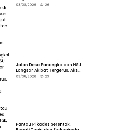
Tanah di HSS Akan Berlanjut
03/08/2026
26
Tuntutan JPU
Jalan Desa Panangkalaan HSU
Longsor Akibat Tergerus, Akses
Warga Putus
03/08/2026
23
Pantau Pilkades Serentak,
Bupati Tapin dan Forkopimda