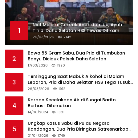
Niat Melerai Cekcok Anak dan Ibu, Ayah
1
Tiri di Daha Selatan HSS Tewas Ditikam
26/03/2026
2142
Bawa 55 Gram Sabu, Dua Pria di Tumbukan
2
Banyu Diciduk Polsek Daha Selatan
17/03/2026
1990
Tersinggung Saat Mabuk Alkohol di Malam
3
Lebaran, Pria di Daha Selatan HSS Tega Tusuk
Teman Sendiri
26/03/2026
1912
Korban Kecelakaan Air di Sungai Barito
4
Berhasil Ditemukan
14/06/2024
1801
Ungkap Kasus Sabu di Pulau Negara
5
Kandangan, Dua Pria Diringkus Satresnarkoba
HSS
01/04/2026
1749