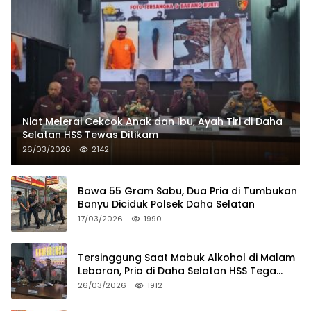
Niat Melerai Cekcok Anak dan Ibu, Ayah Tiri di Daha
Selatan HSS Tewas Ditikam
26/03/2026
2142
Bawa 55 Gram Sabu, Dua Pria di Tumbukan
Banyu Diciduk Polsek Daha Selatan
17/03/2026
1990
Tersinggung Saat Mabuk Alkohol di Malam
Lebaran, Pria di Daha Selatan HSS Tega
Tusuk Teman Sendiri
26/03/2026
1912