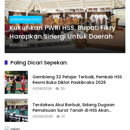
KANDANGAN (HSS)
Kukuhkan PWRI HSS, Bupati Fikry
Harapkan Sinergi Untuk Daerah
10/01/2023
Paling Dicari Sepekan:
Gembleng 32 Pelajar Terbaik, Pemkab HSS
Resmi Buka Diklat Paskibraka 2026
01/08/2026
33
Terdakwa Akui Barbuk, Sidang Dugaan
Pemalsuan Surat Tanah di HSS Akan
Berlanjut Tuntutan JPU
03/08/2026
31