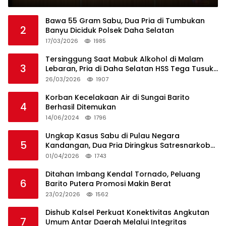
Bawa 55 Gram Sabu, Dua Pria di Tumbukan
2
Banyu Diciduk Polsek Daha Selatan
17/03/2026
1985
Tersinggung Saat Mabuk Alkohol di Malam
3
Lebaran, Pria di Daha Selatan HSS Tega Tusuk
Teman Sendiri
26/03/2026
1907
Korban Kecelakaan Air di Sungai Barito
4
Berhasil Ditemukan
14/06/2024
1796
Ungkap Kasus Sabu di Pulau Negara
5
Kandangan, Dua Pria Diringkus Satresnarkoba
HSS
01/04/2026
1743
Ditahan Imbang Kendal Tornado, Peluang
6
Barito Putera Promosi Makin Berat
23/02/2026
1562
Dishub Kalsel Perkuat Konektivitas Angkutan
7
Umum Antar Daerah Melalui Integritas