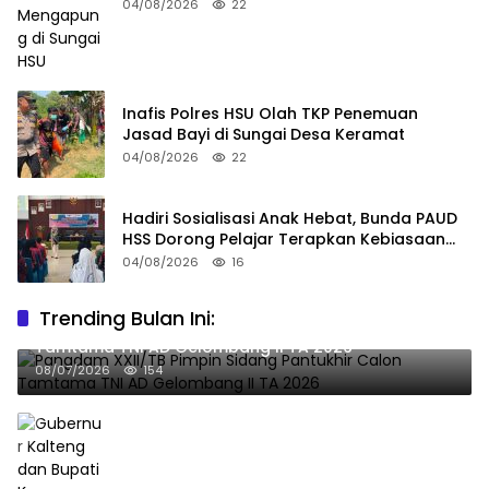
04/08/2026
22
Inafis Polres HSU Olah TKP Penemuan
Jasad Bayi di Sungai Desa Keramat
04/08/2026
22
Hadiri Sosialisasi Anak Hebat, Bunda PAUD
HSS Dorong Pelajar Terapkan Kebiasaan
Baik
04/08/2026
16
Trending Bulan Ini:
Pangdam XXII/TB Pimpin Sidang Pantukhir Calon
Tamtama TNI AD Gelombang II TA 2026
08/07/2026
154