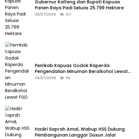
Gubernur Kalteng dan Bupati Kapuas
Panen Raya Padi Seluas 25.799 Hektare
08/07/2026
137
Pemkab Kapuas Godok Raperda
Pengendalian Minuman Beralkohol Lewat
FGD
09/07/2026
116
Hadiri Saprah Amal, Wabup HSS Dukung
Pembangunan Langgar Dusun Jalai