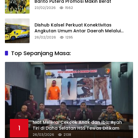
Barito Putera Promosi Makin Berat
23/02/2026
1562
Dishub Kalsel Perkuat Konektivitas
Angkutan Umum Antar Daerah Melalui
Integritas
26/02/2026
1295
Top Sepanjang Masa:
Niat Melerai Cekcok Anak dan Ibu, Ayah
1
Tiri di Daha Selatan HSS Tewas Ditikam
26/03/2026
2138