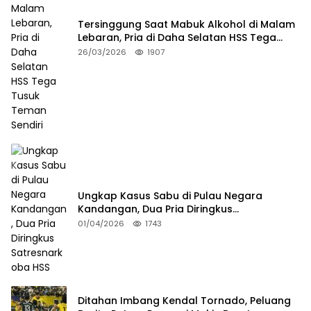
Tersinggung Saat Mabuk Alkohol di Malam
Lebaran, Pria di Daha Selatan HSS Tega
Tusuk Teman Sendiri
26/03/2026
1907
Ungkap Kasus Sabu di Pulau Negara
Kandangan, Dua Pria Diringkus
Satresnarkoba HSS
01/04/2026
1743
Ditahan Imbang Kendal Tornado, Peluang