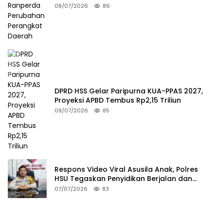
08/07/2026
86
DPRD HSS Gelar Paripurna KUA-PPAS 2027,
Proyeksi APBD Tembus Rp2,15 Triliun
09/07/2026
85
Respons Video Viral Asusila Anak, Polres
HSU Tegaskan Penyidikan Berjalan dan
Lindungi Korban
07/07/2026
83