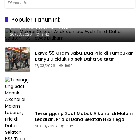
Populer Tahun Ini:
Niat Melerai Cekcok Anak dan Ibu, Ayah Tiri di Daha
Selatan HSS Tewas Ditikam
26/03/2026
2142
Bawa 55 Gram Sabu, Dua Pria di Tumbukan
Banyu Diciduk Polsek Daha Selatan
17/03/2026
1990
Tersinggung Saat Mabuk Alkohol di Malam
Lebaran, Pria di Daha Selatan HSS Tega
Tusuk Teman Sendiri
26/03/2026
1912