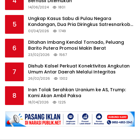
4
Berhasil Ditemukan
14/06/2024
1801
Ungkap Kasus Sabu di Pulau Negara
5
Kandangan, Dua Pria Diringkus Satresnarkoba
HSS
01/04/2026
1749
Ditahan Imbang Kendal Tornado, Peluang
6
Barito Putera Promosi Makin Berat
23/02/2026
1567
Dishub Kalsel Perkuat Konektivitas Angkutan
7
Umum Antar Daerah Melalui Integritas
26/02/2026
1302
Iran Tolak Serahkan Uranium ke AS, Trump:
8
Kami Akan Ambil Paksa
18/04/2026
1225