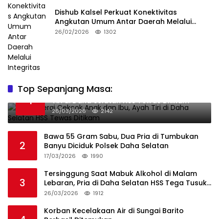
Dishub Kalsel Perkuat Konektivitas
Angkutan Umum Antar Daerah Melalui
Integritas
26/02/2026
1302
Top Sepanjang Masa:
Niat Melerai Cekcok Anak dan Ibu, Ayah
1
Tiri di Daha Selatan HSS Tewas Ditikam
26/03/2026
2142
Bawa 55 Gram Sabu, Dua Pria di Tumbukan
2
Banyu Diciduk Polsek Daha Selatan
17/03/2026
1990
Tersinggung Saat Mabuk Alkohol di Malam
3
Lebaran, Pria di Daha Selatan HSS Tega Tusuk
Teman Sendiri
26/03/2026
1912
Korban Kecelakaan Air di Sungai Barito