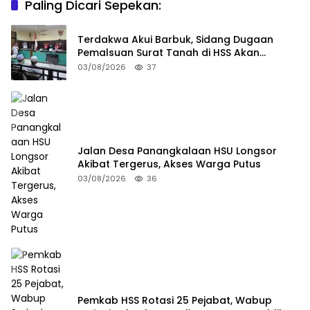
Paling Dicari Sepekan:
Terdakwa Akui Barbuk, Sidang Dugaan
Pemalsuan Surat Tanah di HSS Akan
Berlanjut Tuntutan JPU
03/08/2026
37
Jalan Desa Panangkalaan HSU Longsor
Akibat Tergerus, Akses Warga Putus
03/08/2026
36
Pemkab HSS Rotasi 25 Pejabat, Wabup