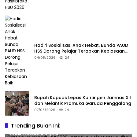
Hadiri Sosialisasi Anak Hebat, Bunda PAUD
HSS Dorong Pelajar Terapkan Kebiasaan
Baik
04/08/2026
24
Bupati Kapuas Lepas Kontingen Jamnas XII
dan Melantik Pramuka Garuda Penggalang
07/08/2026
24
Trending Bulan Ini:
Pimpin Rakor Karhutla 2026, Bupati HSS Ajak Semua
Pihak Perkuat Mitigasi