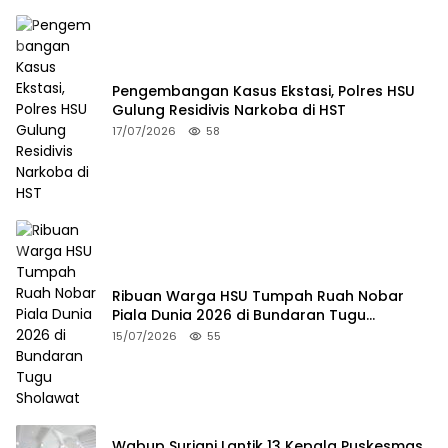
Pengembangan Kasus Ekstasi, Polres HSU
Gulung Residivis Narkoba di HST
17/07/2026
58
Ribuan Warga HSU Tumpah Ruah Nobar
Piala Dunia 2026 di Bundaran Tugu
Sholawat
15/07/2026
55
Wabup Suriani Lantik 13 Kepala Puskesmas