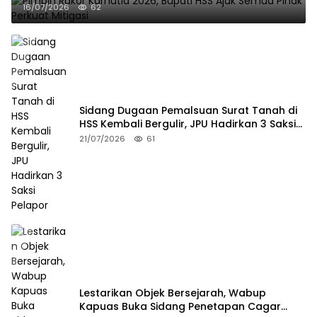
16/07/2026
62
Sidang Dugaan Pemalsuan Surat Tanah di
HSS Kembali Bergulir, JPU Hadirkan 3 Saksi
Pelapor
21/07/2026
61
Lestarikan Objek Bersejarah, Wabup
Kapuas Buka Sidang Penetapan Cagar