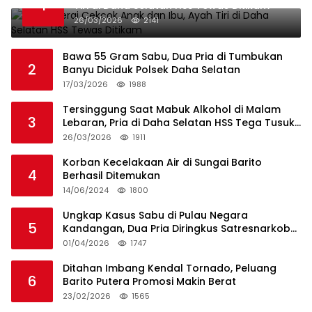
1
Tiri di Daha Selatan HSS Tewas Ditikam
26/03/2026
2141
Bawa 55 Gram Sabu, Dua Pria di Tumbukan
2
Banyu Diciduk Polsek Daha Selatan
17/03/2026
1988
Tersinggung Saat Mabuk Alkohol di Malam
3
Lebaran, Pria di Daha Selatan HSS Tega Tusuk
Teman Sendiri
26/03/2026
1911
Korban Kecelakaan Air di Sungai Barito
4
Berhasil Ditemukan
14/06/2024
1800
Ungkap Kasus Sabu di Pulau Negara
5
Kandangan, Dua Pria Diringkus Satresnarkoba
HSS
01/04/2026
1747
Ditahan Imbang Kendal Tornado, Peluang
6
Barito Putera Promosi Makin Berat
23/02/2026
1565