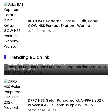
Buka RAT Koperasi Teratai Putih, Ketua
GOW HSS Perkuat Ekonomi Wanita
07/08/2026
21
Trending Bulan Ini:
Pemkab Kapuas Godok Raperda Pengendalian
Minuman Beralkohol Lewat FGD
09/07/2026
120
DPRD HSS Gelar Paripurna KUA-PPAS 2027,
Proyeksi APBD Tembus Rp2,15 Triliun
09/07/2026
89