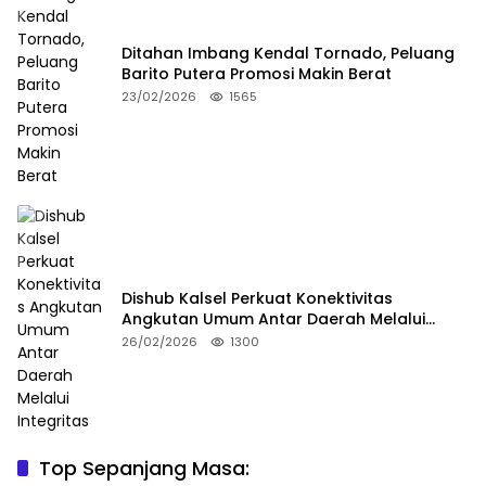
Ditahan Imbang Kendal Tornado, Peluang
Barito Putera Promosi Makin Berat
23/02/2026
1565
Dishub Kalsel Perkuat Konektivitas
Angkutan Umum Antar Daerah Melalui
Integritas
26/02/2026
1300
Top Sepanjang Masa:
Niat Melerai Cekcok Anak dan Ibu, Ayah