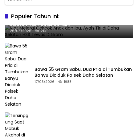
Populer Tahun Ini:
Niat Melerai Cekcok Anak dan Ibu, Ayah Tiri di Daha
Selatan HSS Tewas Ditikam
26/03/2026
2141
Bawa 55 Gram Sabu, Dua Pria di Tumbukan
Banyu Diciduk Polsek Daha Selatan
17/03/2026
1988