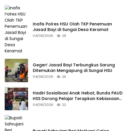
Inafis Polres HSU Olah TKP Penemuan
Jasad Bayi di Sungai Desa Keramat
04/08/2026
28
Geger! Jasad Bayi Terbungkus Sarung
Ditemukan Mengapung di Sungai HSU
04/08/2026
25
Hadiri Sosialisasi Anak Hebat, Bunda PAUD
HSS Dorong Pelajar Terapkan Kebiasaan
Baik
04/08/2026
22
Bupati Sahrujani Beri Motivasi Calon