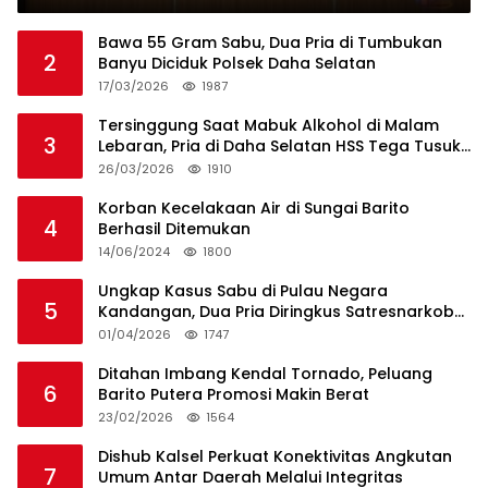
Bawa 55 Gram Sabu, Dua Pria di Tumbukan
2
Banyu Diciduk Polsek Daha Selatan
17/03/2026
1987
Tersinggung Saat Mabuk Alkohol di Malam
3
Lebaran, Pria di Daha Selatan HSS Tega Tusuk
Teman Sendiri
26/03/2026
1910
Korban Kecelakaan Air di Sungai Barito
4
Berhasil Ditemukan
14/06/2024
1800
Ungkap Kasus Sabu di Pulau Negara
5
Kandangan, Dua Pria Diringkus Satresnarkoba
HSS
01/04/2026
1747
Ditahan Imbang Kendal Tornado, Peluang
6
Barito Putera Promosi Makin Berat
23/02/2026
1564
Dishub Kalsel Perkuat Konektivitas Angkutan
7
Umum Antar Daerah Melalui Integritas