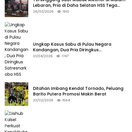
Lebaran, Pria di Daha Selatan HSS Tega
Tusuk Teman Sendiri
26/03/2026
1910
Ungkap Kasus Sabu di Pulau Negara
Kandangan, Dua Pria Diringkus
Satresnarkoba HSS
01/04/2026
1747
Ditahan Imbang Kendal Tornado, Peluang
Barito Putera Promosi Makin Berat
23/02/2026
1564