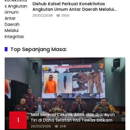
Dishub Kalsel Perkuat Konektivitas
Angkutan Umum Antar Daerah Melalui
Integritas
26/02/2026
1300
Top Sepanjang Masa:
Niat Melerai Cekcok Anak dan Ibu, Ayah
1
Tiri di Daha Selatan HSS Tewas Ditikam
26/03/2026
2141