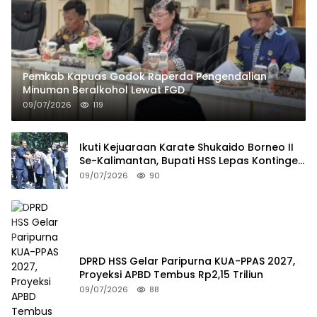
Pemkab Kapuas Godok Raperda Pengendalian
Minuman Beralkohol Lewat FGD
09/07/2026
119
Ikuti Kejuaraan Karate Shukaido Borneo II
Se-Kalimantan, Bupati HSS Lepas Kontingen
FORKI
09/07/2026
90
DPRD HSS Gelar Paripurna KUA-PPAS 2027,
Proyeksi APBD Tembus Rp2,15 Triliun
09/07/2026
88