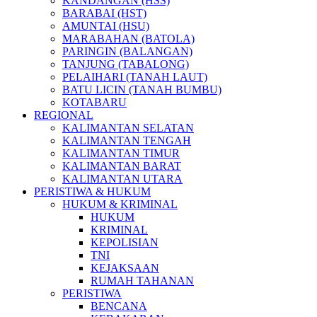
KANDANGAN (HSS)
BARABAI (HST)
AMUNTAI (HSU)
MARABAHAN (BATOLA)
PARINGIN (BALANGAN)
TANJUNG (TABALONG)
PELAIHARI (TANAH LAUT)
BATU LICIN (TANAH BUMBU)
KOTABARU
REGIONAL
KALIMANTAN SELATAN
KALIMANTAN TENGAH
KALIMANTAN TIMUR
KALIMANTAN BARAT
KALIMANTAN UTARA
PERISTIWA & HUKUM
HUKUM & KRIMINAL
HUKUM
KRIMINAL
KEPOLISIAN
TNI
KEJAKSAAN
RUMAH TAHANAN
PERISTIWA
BENCANA