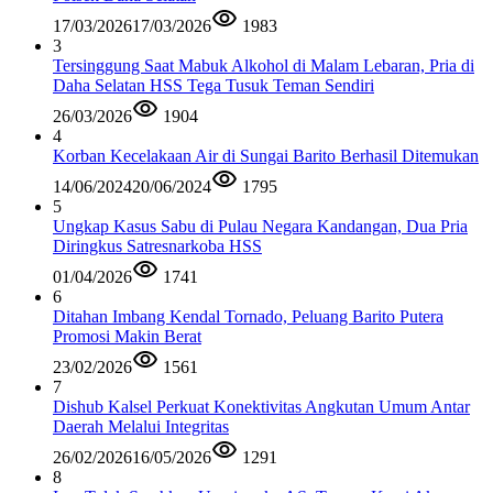
17/03/2026
17/03/2026
1983
3
Tersinggung Saat Mabuk Alkohol di Malam Lebaran, Pria di
Daha Selatan HSS Tega Tusuk Teman Sendiri
26/03/2026
1904
4
Korban Kecelakaan Air di Sungai Barito Berhasil Ditemukan
14/06/2024
20/06/2024
1795
5
Ungkap Kasus Sabu di Pulau Negara Kandangan, Dua Pria
Diringkus Satresnarkoba HSS
01/04/2026
1741
6
Ditahan Imbang Kendal Tornado, Peluang Barito Putera
Promosi Makin Berat
23/02/2026
1561
7
Dishub Kalsel Perkuat Konektivitas Angkutan Umum Antar
Daerah Melalui Integritas
26/02/2026
16/05/2026
1291
8