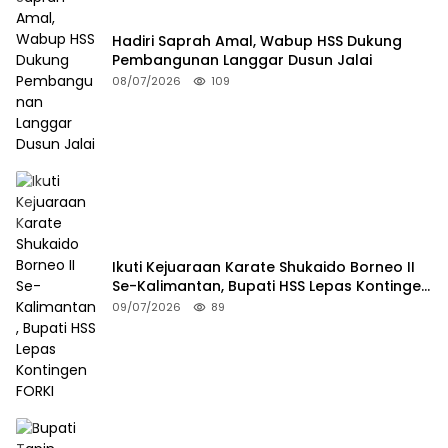
Hadiri Saprah Amal, Wabup HSS Dukung
Pembangunan Langgar Dusun Jalai
08/07/2026
109
Ikuti Kejuaraan Karate Shukaido Borneo II
Se-Kalimantan, Bupati HSS Lepas Kontingen
FORKI
09/07/2026
89