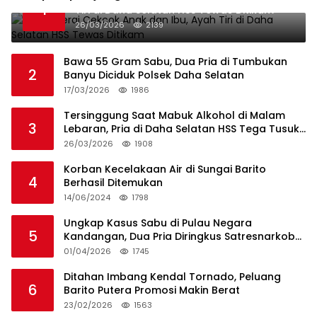
1
Tiri di Daha Selatan HSS Tewas Ditikam
26/03/2026
2139
Bawa 55 Gram Sabu, Dua Pria di Tumbukan
2
Banyu Diciduk Polsek Daha Selatan
17/03/2026
1986
Tersinggung Saat Mabuk Alkohol di Malam
3
Lebaran, Pria di Daha Selatan HSS Tega Tusuk
Teman Sendiri
26/03/2026
1908
Korban Kecelakaan Air di Sungai Barito
4
Berhasil Ditemukan
14/06/2024
1798
Ungkap Kasus Sabu di Pulau Negara
5
Kandangan, Dua Pria Diringkus Satresnarkoba
HSS
01/04/2026
1745
Ditahan Imbang Kendal Tornado, Peluang
6
Barito Putera Promosi Makin Berat
23/02/2026
1563