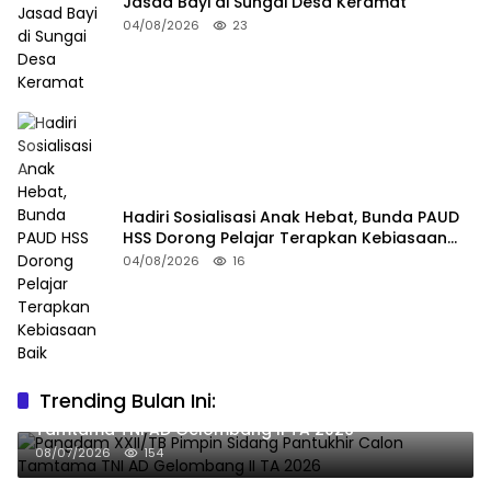
Jasad Bayi di Sungai Desa Keramat
04/08/2026
23
Hadiri Sosialisasi Anak Hebat, Bunda PAUD
HSS Dorong Pelajar Terapkan Kebiasaan
Baik
04/08/2026
16
Trending Bulan Ini:
Pangdam XXII/TB Pimpin Sidang Pantukhir Calon
Tamtama TNI AD Gelombang II TA 2026
08/07/2026
154