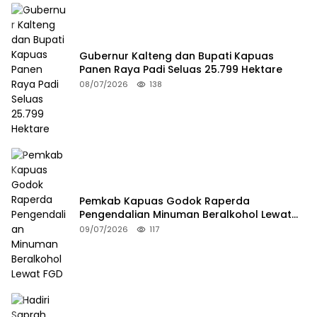
Gubernur Kalteng dan Bupati Kapuas
Panen Raya Padi Seluas 25.799 Hektare
08/07/2026
138
Pemkab Kapuas Godok Raperda
Pengendalian Minuman Beralkohol Lewat
FGD
09/07/2026
117