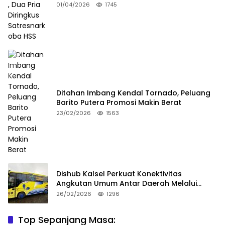
Satresnarkoba HSS
01/04/2026
1745
Ditahan Imbang Kendal Tornado, Peluang
Barito Putera Promosi Makin Berat
23/02/2026
1563
Dishub Kalsel Perkuat Konektivitas
Angkutan Umum Antar Daerah Melalui
Integritas
26/02/2026
1296
Top Sepanjang Masa:
Niat Melerai Cekcok Anak dan Ibu, Ayah