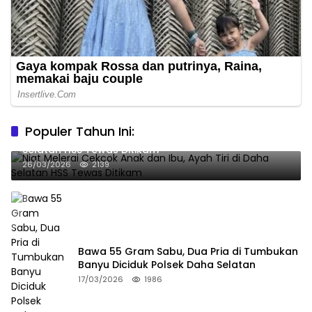
Populer Tahun Ini:
Niat Melerai Cekcok Anak dan Ibu, Ayah Tiri di Daha
Selatan HSS Tewas Ditikam
26/03/2026
2139
Bawa 55 Gram Sabu, Dua Pria di Tumbukan
Banyu Diciduk Polsek Daha Selatan
17/03/2026
1986