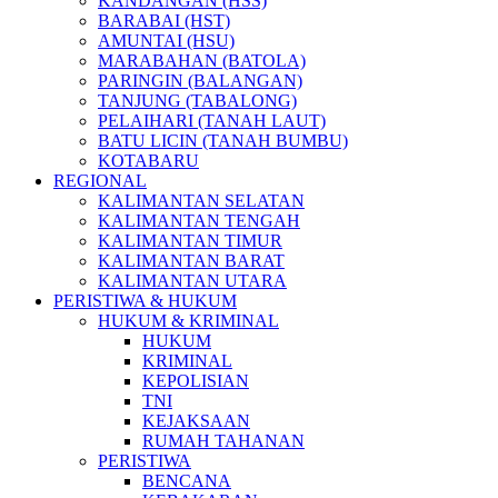
KANDANGAN (HSS)
BARABAI (HST)
AMUNTAI (HSU)
MARABAHAN (BATOLA)
PARINGIN (BALANGAN)
TANJUNG (TABALONG)
PELAIHARI (TANAH LAUT)
BATU LICIN (TANAH BUMBU)
KOTABARU
REGIONAL
KALIMANTAN SELATAN
KALIMANTAN TENGAH
KALIMANTAN TIMUR
KALIMANTAN BARAT
KALIMANTAN UTARA
PERISTIWA & HUKUM
HUKUM & KRIMINAL
HUKUM
KRIMINAL
KEPOLISIAN
TNI
KEJAKSAAN
RUMAH TAHANAN
PERISTIWA
BENCANA