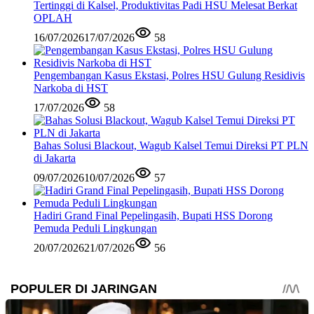
Tertinggi di Kalsel, Produktivitas Padi HSU Melesat Berkat
OPLAH
16/07/2026
17/07/2026
58
Pengembangan Kasus Ekstasi, Polres HSU Gulung Residivis
Narkoba di HST
17/07/2026
58
Bahas Solusi Blackout, Wagub Kalsel Temui Direksi PT PLN
di Jakarta
09/07/2026
10/07/2026
57
Hadiri Grand Final Pepelingasih, Bupati HSS Dorong
Pemuda Peduli Lingkungan
20/07/2026
21/07/2026
56