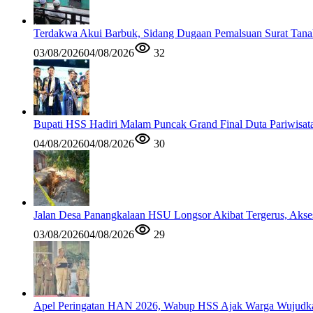
Terdakwa Akui Barbuk, Sidang Dugaan Pemalsuan Surat Tana
03/08/2026
04/08/2026
32
Bupati HSS Hadiri Malam Puncak Grand Final Duta Pariwisat
04/08/2026
04/08/2026
30
Jalan Desa Panangkalaan HSU Longsor Akibat Tergerus, Akse
03/08/2026
04/08/2026
29
Apel Peringatan HAN 2026, Wabup HSS Ajak Warga Wujudk