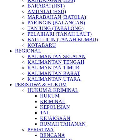
KANDANGAN (HSS)
BARABAI (HST)
AMUNTAI (HSU)
MARABAHAN (BATOLA)
PARINGIN (BALANGAN)
TANJUNG (TABALONG)
PELAIHARI (TANAH LAUT)
BATU LICIN (TANAH BUMBU)
KOTABARU
REGIONAL
KALIMANTAN SELATAN
KALIMANTAN TENGAH
KALIMANTAN TIMUR
KALIMANTAN BARAT
KALIMANTAN UTARA
PERISTIWA & HUKUM
HUKUM & KRIMINAL
HUKUM
KRIMINAL
KEPOLISIAN
TNI
KEJAKSAAN
RUMAH TAHANAN
PERISTIWA
BENCANA