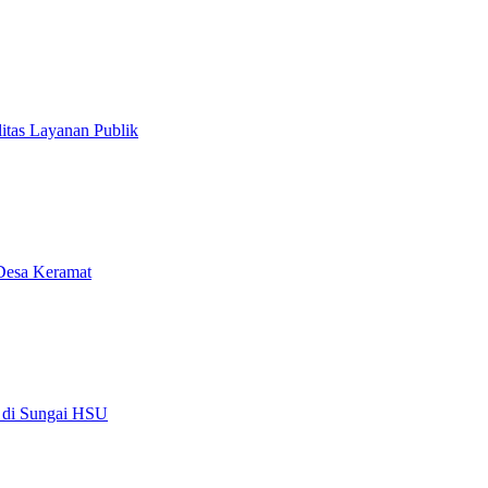
itas Layanan Publik
Desa Keramat
 di Sungai HSU