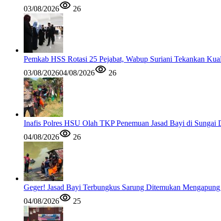
03/08/2026
26
Pemkab HSS Rotasi 25 Pejabat, Wabup Suriani Tekankan Kual
03/08/2026
04/08/2026
26
Inafis Polres HSU Olah TKP Penemuan Jasad Bayi di Sungai 
04/08/2026
26
Geger! Jasad Bayi Terbungkus Sarung Ditemukan Mengapung
04/08/2026
25