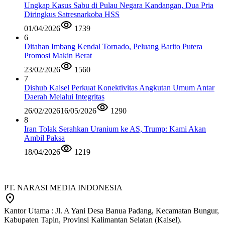
Ungkap Kasus Sabu di Pulau Negara Kandangan, Dua Pria
Diringkus Satresnarkoba HSS
01/04/2026
1739
6
Ditahan Imbang Kendal Tornado, Peluang Barito Putera
Promosi Makin Berat
23/02/2026
1560
7
Dishub Kalsel Perkuat Konektivitas Angkutan Umum Antar
Daerah Melalui Integritas
26/02/2026
16/05/2026
1290
8
Iran Tolak Serahkan Uranium ke AS, Trump: Kami Akan
Ambil Paksa
18/04/2026
1219
PT. NARASI MEDIA INDONESIA
Kantor Utama : Jl. A Yani Desa Banua Padang, Kecamatan Bungur,
Kabupaten Tapin, Provinsi Kalimantan Selatan (Kalsel).