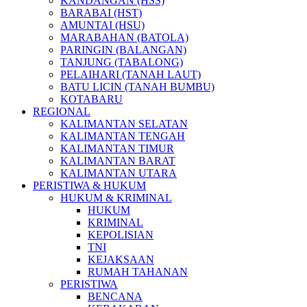
KANDANGAN (HSS)
BARABAI (HST)
AMUNTAI (HSU)
MARABAHAN (BATOLA)
PARINGIN (BALANGAN)
TANJUNG (TABALONG)
PELAIHARI (TANAH LAUT)
BATU LICIN (TANAH BUMBU)
KOTABARU
REGIONAL
KALIMANTAN SELATAN
KALIMANTAN TENGAH
KALIMANTAN TIMUR
KALIMANTAN BARAT
KALIMANTAN UTARA
PERISTIWA & HUKUM
HUKUM & KRIMINAL
HUKUM
KRIMINAL
KEPOLISIAN
TNI
KEJAKSAAN
RUMAH TAHANAN
PERISTIWA
BENCANA