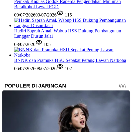
Pemkab Kapuas Godok Raperda Pengendalian Minuman
Beralkohol Lewat FGD
09/07/2026
09/07/2026
115
Hadiri Saprah Amal, Wabup HSS Dukung Pembangunan
Langgar Dusun Jalai
08/07/2026
105
BNNK dan Pramuka HSU Sepakat Perang Lawan Narkoba
06/07/2026
08/07/2026
102