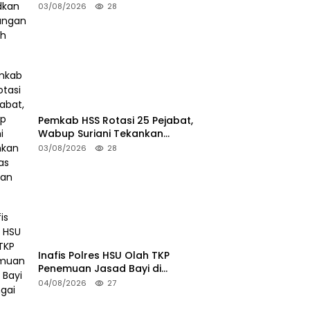
Wujudkan Lingkungan Ramah
03/08/2026
28
Anak
Pemkab HSS Rotasi 25 Pejabat,
Wabup Suriani Tekankan
Kualitas Layanan Publik
03/08/2026
28
Inafis Polres HSU Olah TKP
Penemuan Jasad Bayi di
Sungai Desa Keramat
04/08/2026
27