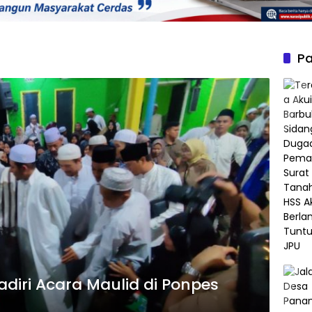
Pa
diri Acara Maulid di Ponpes