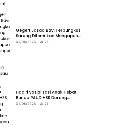
Geger! Jasad Bayi Terbungkus
Sarung Ditemukan Mengapung
di Sungai HSU
04/08/2026
25
Hadiri Sosialisasi Anak Hebat,
Bunda PAUD HSS Dorong
Pelajar Terapkan Kebiasaan
04/08/2026
21
Baik