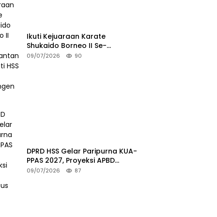
Ikuti Kejuaraan Karate
Shukaido Borneo II Se-
Kalimantan, Bupati HSS Lepas
09/07/2026
90
Kontingen FORKI
DPRD HSS Gelar Paripurna KUA-
PPAS 2027, Proyeksi APBD
Tembus Rp2,15 Triliun
09/07/2026
87