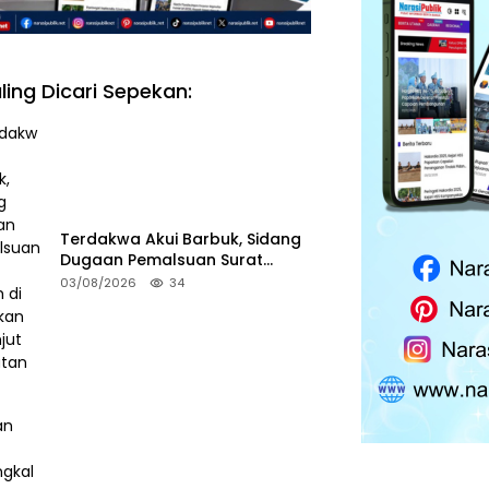
ling Dicari Sepekan:
Terdakwa Akui Barbuk, Sidang
Dugaan Pemalsuan Surat
Tanah di HSS Akan Berlanjut
03/08/2026
34
Tuntutan JPU