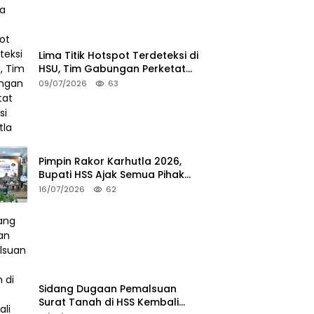
Lima Titik Hotspot Terdeteksi di
HSU, Tim Gabungan Perketat
Potensi Karhutla
09/07/2026
63
Pimpin Rakor Karhutla 2026,
Bupati HSS Ajak Semua Pihak
Perkuat Mitigasi
16/07/2026
62
Sidang Dugaan Pemalsuan
Surat Tanah di HSS Kembali