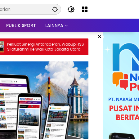
PUBLIK SPORT
LAINNYA
×
rgi Antardaerah, Wabup HSS
Dorong Pemerintahan Akuntabel, B
e Wali Kota Jakarta Utara
dan Wabup HSS Kunjungi Direktor
EKPKD