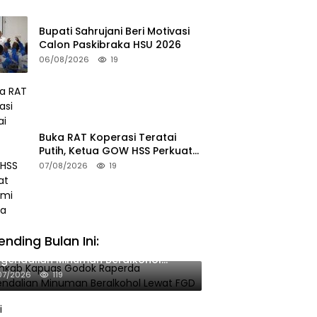
Bupati Sahrujani Beri Motivasi
Calon Paskibraka HSU 2026
06/08/2026
19
Buka RAT Koperasi Teratai
Putih, Ketua GOW HSS Perkuat
Ekonomi Wanita
07/08/2026
19
ending Bulan Ini:
mkab Kapuas Godok Raperda
gendalian Minuman Beralkohol
wat FGD
07/2026
119