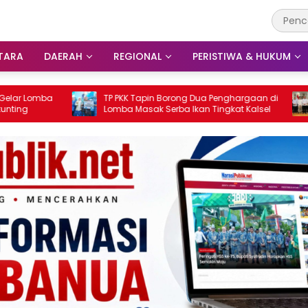
TARA
DAERAH
REGIONAL
PERISTIWA & HUKUM
TP PKK Tapin Borong Dua Penghargaan di
Perkuat Sine
Lomba Masak Serba Ikan Tingkat Kalsel
Silaturahmi k