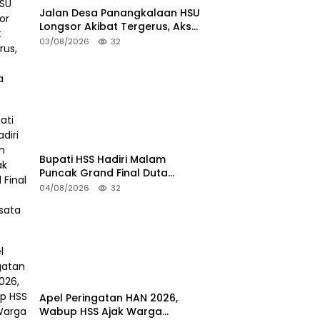
Jalan Desa Panangkalaan HSU
Longsor Akibat Tergerus, Akses
Warga Putus
03/08/2026
32
Bupati HSS Hadiri Malam
Puncak Grand Final Duta
Pariwisata 2026
04/08/2026
32
Apel Peringatan HAN 2026,
Wabup HSS Ajak Warga