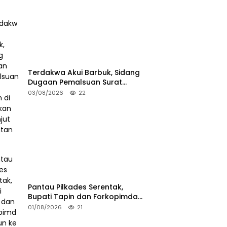
Terdakwa Akui Barbuk, Sidang
Dugaan Pemalsuan Surat
Tanah di HSS Akan Berlanjut
03/08/2026
22
Tuntutan JPU
Pantau Pilkades Serentak,
Bupati Tapin dan Forkopimda
Turun ke TPS
01/08/2026
21