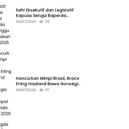
Sah! Eksekutif dan Legislatif
Kapuas Setujui Raperda
Pertanggungjawaban APBD
06/07/2026
179
2025
Hancurkan Mimpi Brasil, Brace
Erling Haaland Bawa Norwegia
ke Perempat Final Piala Dunia
06/07/2026
177
2026