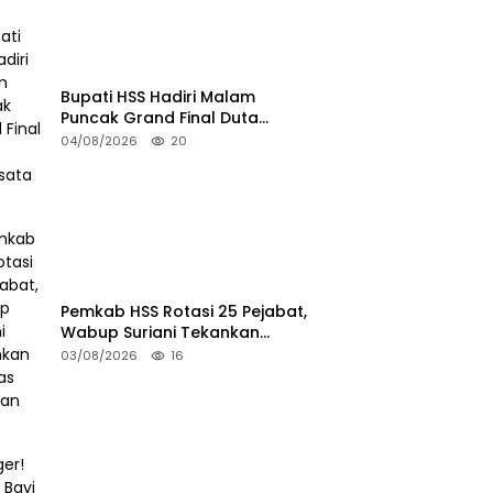
Bupati HSS Hadiri Malam
Puncak Grand Final Duta
Pariwisata 2026
04/08/2026
20
Pemkab HSS Rotasi 25 Pejabat,
Wabup Suriani Tekankan
Kualitas Layanan Publik
03/08/2026
16