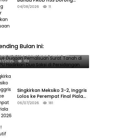
Pelajar Terapkan Kebiasaan
04/08/2026
11
Baik
ending Bulan Ini:
sus Dugaan Pemalsuan Surat Tanah
HSS, JPU Hadirkan Dua Saksi di
rsidangan
07/2026
193
Singkirkan Meksiko 3-2, Inggris
Lolos ke Perempat Final Piala
Dunia 2026
06/07/2026
181