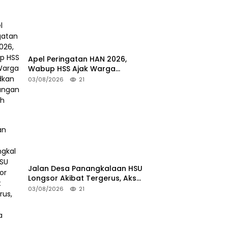
Apel Peringatan HAN 2026,
Wabup HSS Ajak Warga
Wujudkan Lingkungan Ramah
03/08/2026
21
Anak
Jalan Desa Panangkalaan HSU
Longsor Akibat Tergerus, Akses
Warga Putus
03/08/2026
21