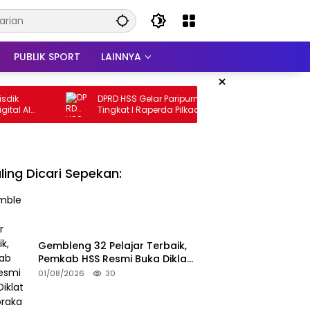
PUBLIK SPORT
LAINNYA
×
DPRD HSS Gelar Paripurna Pembicaraan
Ketua DPR
Tingkat I Raperda Pilkades
Penyampa
ling Dicari Sepekan:
Gembleng 32 Pelajar Terbaik,
Pemkab HSS Resmi Buka Diklat
Paskibraka 2026
01/08/2026
30