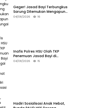
Geger! Jasad Bayi Terbungkus
Sarung Ditemukan Mengapung
di Sungai HSU
04/08/2026
16
Inafis Polres HSU Olah TKP
Penemuan Jasad Bayi di
Sungai Desa Keramat
04/08/2026
15
Hadiri Sosialisasi Anak Hebat,
Bunda PAUD HSS Dorong