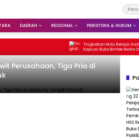
TARA
DAERAH
REGIONAL
PERISTIWA & HUKUM
Tingkatkan Mutu Belajar, Kadisdik
Kapuas Buka Bimtek Media Digital AI
untuk Guru PAI
it Perusahaan, Tiga Pria di
uk
Pa