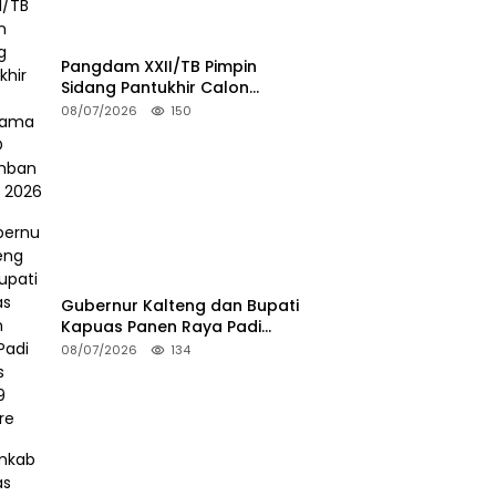
Pangdam XXII/TB Pimpin
Sidang Pantukhir Calon
Tamtama TNI AD Gelombang II
08/07/2026
150
TA 2026
Gubernur Kalteng dan Bupati
Kapuas Panen Raya Padi
Seluas 25.799 Hektare
08/07/2026
134