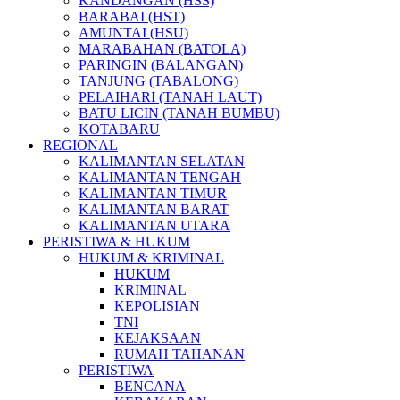
KANDANGAN (HSS)
BARABAI (HST)
AMUNTAI (HSU)
MARABAHAN (BATOLA)
PARINGIN (BALANGAN)
TANJUNG (TABALONG)
PELAIHARI (TANAH LAUT)
BATU LICIN (TANAH BUMBU)
KOTABARU
REGIONAL
KALIMANTAN SELATAN
KALIMANTAN TENGAH
KALIMANTAN TIMUR
KALIMANTAN BARAT
KALIMANTAN UTARA
PERISTIWA & HUKUM
HUKUM & KRIMINAL
HUKUM
KRIMINAL
KEPOLISIAN
TNI
KEJAKSAAN
RUMAH TAHANAN
PERISTIWA
BENCANA