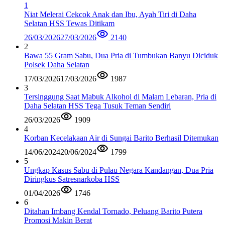
1
Niat Melerai Cekcok Anak dan Ibu, Ayah Tiri di Daha
Selatan HSS Tewas Ditikam
26/03/2026
27/03/2026
2140
2
Bawa 55 Gram Sabu, Dua Pria di Tumbukan Banyu Diciduk
Polsek Daha Selatan
17/03/2026
17/03/2026
1987
3
Tersinggung Saat Mabuk Alkohol di Malam Lebaran, Pria di
Daha Selatan HSS Tega Tusuk Teman Sendiri
26/03/2026
1909
4
Korban Kecelakaan Air di Sungai Barito Berhasil Ditemukan
14/06/2024
20/06/2024
1799
5
Ungkap Kasus Sabu di Pulau Negara Kandangan, Dua Pria
Diringkus Satresnarkoba HSS
01/04/2026
1746
6
Ditahan Imbang Kendal Tornado, Peluang Barito Putera
Promosi Makin Berat