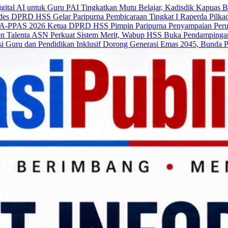
Tingkatkan Mutu Belajar, Kadisdik Kapuas 
DPRD HSS Gelar Paripurna Pembicaraan Tingkat I Raperda Pilka
Ketua DPRD HSS Pimpin Paripurna Penyampaian Pe
Perkuat Sistem Merit, Wabup HSS Buka Pendamping
Dorong Generasi Emas 2045, Bunda P