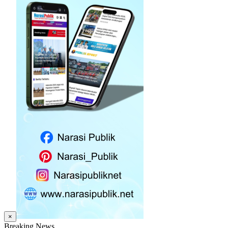
×
Breaking News