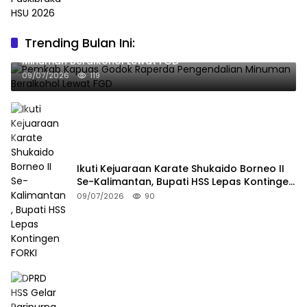
Trending Bulan Ini:
Pemkab Kapuas Godok Raperda Pengendalian
Minuman Beralkohol Lewat FGD
09/07/2026
119
Ikuti Kejuaraan Karate Shukaido Borneo II
Se-Kalimantan, Bupati HSS Lepas Kontingen
FORKI
09/07/2026
90