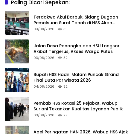
Paling Dicari Sepekan:
Terdakwa Akui Barbuk, Sidang Dugaan
Pemalsuan Surat Tanah di HSS Akan
Berlanjut Tuntutan JPU
03/08/2026
35
Jalan Desa Panangkalaan HSU Longsor
Akibat Tergerus, Akses Warga Putus
03/08/2026
32
Bupati HSS Hadiri Malam Puncak Grand
Final Duta Pariwisata 2026
04/08/2026
32
Pemkab HSS Rotasi 25 Pejabat, Wabup
Suriani Tekankan Kualitas Layanan Publik
03/08/2026
29
Apel Peringatan HAN 2026, Wabup HSS Ajak