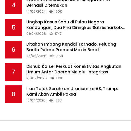
4
Berhasil Ditemukan
14/06/2024
1800
Ungkap Kasus Sabu di Pulau Negara
5
Kandangan, Dua Pria Diringkus Satresnarkoba
HSS
01/04/2026
1747
Ditahan Imbang Kendal Tornado, Peluang
6
Barito Putera Promosi Makin Berat
23/02/2026
1564
Dishub Kalsel Perkuat Konektivitas Angkutan
7
Umum Antar Daerah Melalui Integritas
26/02/2026
1300
Iran Tolak Serahkan Uranium ke AS, Trump:
8
Kami Akan Ambil Paksa
18/04/2026
1223