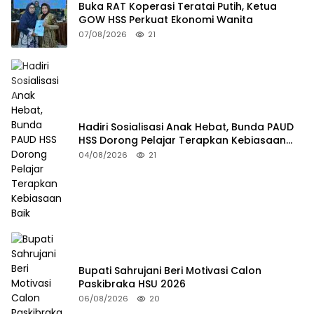
Buka RAT Koperasi Teratai Putih, Ketua
GOW HSS Perkuat Ekonomi Wanita
07/08/2026
21
Hadiri Sosialisasi Anak Hebat, Bunda PAUD
HSS Dorong Pelajar Terapkan Kebiasaan
Baik
04/08/2026
21
Bupati Sahrujani Beri Motivasi Calon
Paskibraka HSU 2026
06/08/2026
20