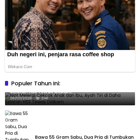
Populer Tahun Ini:
Niat Melerai Cekcok Anak dan Ibu, Ayah Tiri di Daha
Selatan HSS Tewas Ditikam
26/03/2026
2141
Bawa 55 Gram Sabu, Dua Pria di Tumbukan