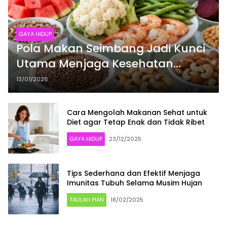
GAYA HIDUP
Pola Makan Seimbang Jadi Kunci
Utama Menjaga Kesehatan
Tubuh
13/01/2026
Cara Mengolah Makanan Sehat untuk
Diet agar Tetap Enak dan Tidak Ribet
GAYA HIDUP
23/12/2025
Tips Sederhana dan Efektif Menjaga
Imunitas Tubuh Selama Musim Hujan
TAULAH PIAN
18/02/2025