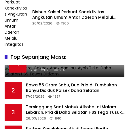
Dishub Kalsel Perkuat Konektivitas
Angkutan Umum Antar Daerah Melalui
Integritas
26/02/2026
1300
Top Sepanjang Masa:
Niat Melerai Cekcok Anak dan Ibu, Ayah
1
Tiri di Daha Selatan HSS Tewas Ditikam
26/03/2026
2141
Bawa 55 Gram Sabu, Dua Pria di Tumbukan
2
Banyu Diciduk Polsek Daha Selatan
17/03/2026
1987
Tersinggung Saat Mabuk Alkohol di Malam
3
Lebaran, Pria di Daha Selatan HSS Tega Tusuk
Teman Sendiri
26/03/2026
1910
Korban Kecelakaan Air di Sungai Barito