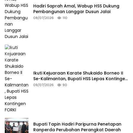
Hadiri Saprah Amal, Wabup HSS Dukung
Pembangunan Langgar Dusun Jalai
08/07/2026
110
Ikuti Kejuaraan Karate Shukaido Borneo II
Se-Kalimantan, Bupati HSS Lepas Kontingen
FORKI
09/07/2026
90
Bupati Tapin Hadiri Paripurna Penetapan
Ranperda Perubahan Perangkat Daerah