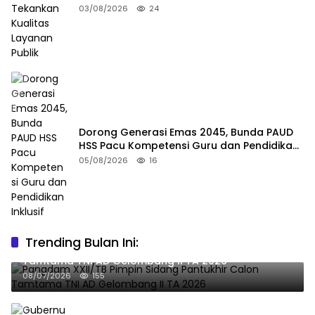
03/08/2026
24
Dorong Generasi Emas 2045, Bunda PAUD
HSS Pacu Kompetensi Guru dan Pendidikan
Inklusif
05/08/2026
16
Trending Bulan Ini:
Pangdam XXII/TB Pimpin Sidang Pantukhir Calon
Tamtama TNI AD Gelombang II TA 2026
08/07/2026
155