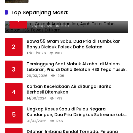
Top Sepanjang Masa:
Niat Melerai Cekcok Anak dan Ibu, Ayah
1
Tiri di Daha Selatan HSS Tewas Ditikam
26/03/2026
2140
Bawa 55 Gram Sabu, Dua Pria di Tumbukan
2
Banyu Diciduk Polsek Daha Selatan
17/03/2026
1987
Tersinggung Saat Mabuk Alkohol di Malam
3
Lebaran, Pria di Daha Selatan HSS Tega Tusuk
Teman Sendiri
26/03/2026
1909
Korban Kecelakaan Air di Sungai Barito
4
Berhasil Ditemukan
14/06/2024
1799
Ungkap Kasus Sabu di Pulau Negara
5
Kandangan, Dua Pria Diringkus Satresnarkoba
HSS
01/04/2026
1746
Ditahan Imbang Kendal Tornado, Peluang