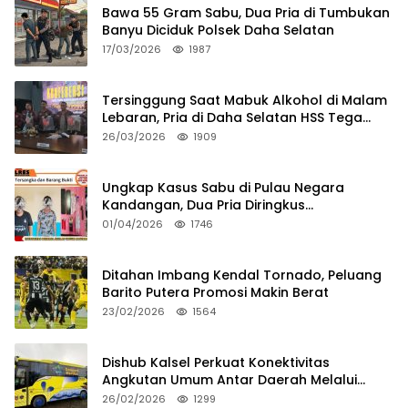
Bawa 55 Gram Sabu, Dua Pria di Tumbukan
Banyu Diciduk Polsek Daha Selatan
17/03/2026
1987
Tersinggung Saat Mabuk Alkohol di Malam
Lebaran, Pria di Daha Selatan HSS Tega
Tusuk Teman Sendiri
26/03/2026
1909
Ungkap Kasus Sabu di Pulau Negara
Kandangan, Dua Pria Diringkus
Satresnarkoba HSS
01/04/2026
1746
Ditahan Imbang Kendal Tornado, Peluang
Barito Putera Promosi Makin Berat
23/02/2026
1564
Dishub Kalsel Perkuat Konektivitas
Angkutan Umum Antar Daerah Melalui
Integritas
26/02/2026
1299