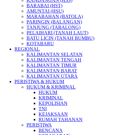
KANDANGAN (HSS)
BARABAI (HST)
AMUNTAI (HSU)
MARABAHAN (BATOLA)
PARINGIN (BALANGAN)
TANJUNG (TABALONG)
PELAIHARI (TANAH LAUT)
BATU LICIN (TANAH BUMBU)
KOTABARU
REGIONAL
KALIMANTAN SELATAN
KALIMANTAN TENGAH
KALIMANTAN TIMUR
KALIMANTAN BARAT
KALIMANTAN UTARA
PERISTIWA & HUKUM
HUKUM & KRIMINAL
HUKUM
KRIMINAL
KEPOLISIAN
TNI
KEJAKSAAN
RUMAH TAHANAN
PERISTIWA
BENCANA