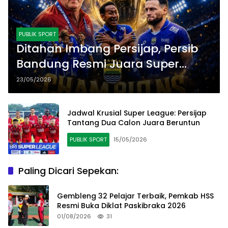
PUBLIK SPORT
Ditahan Imbang Persijap, Persib
Bandung Resmi Juara Super
League 2025/2026
23/05/2026
Jadwal Krusial Super League: Persijap
Tantang Dua Calon Juara Beruntun
PUBLIK SPORT
15/05/2026
Paling Dicari Sepekan:
Gembleng 32 Pelajar Terbaik, Pemkab HSS
Resmi Buka Diklat Paskibraka 2026
01/08/2026
31