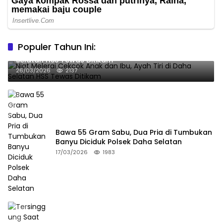
Populer Tahun Ini:
Niat Melerai Cekcok Anak dan Ibu, Ayah Tiri di Daha
Selatan HSS Tewas Ditikam
26/03/2026
2137
Bawa 55 Gram Sabu, Dua Pria di Tumbukan
Banyu Diciduk Polsek Daha Selatan
17/03/2026
1983