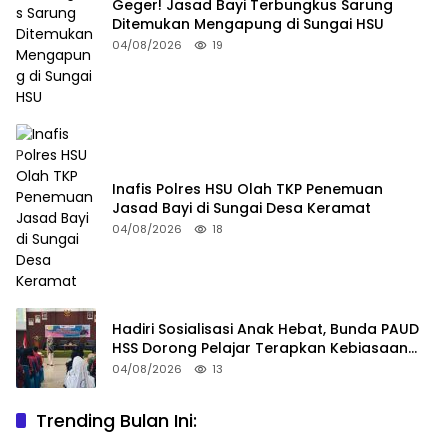
Geger! Jasad Bayi Terbungkus Sarung
Ditemukan Mengapung di Sungai HSU
04/08/2026
19
Inafis Polres HSU Olah TKP Penemuan
Jasad Bayi di Sungai Desa Keramat
04/08/2026
18
Hadiri Sosialisasi Anak Hebat, Bunda PAUD
HSS Dorong Pelajar Terapkan Kebiasaan
Baik
04/08/2026
13
Trending Bulan Ini: