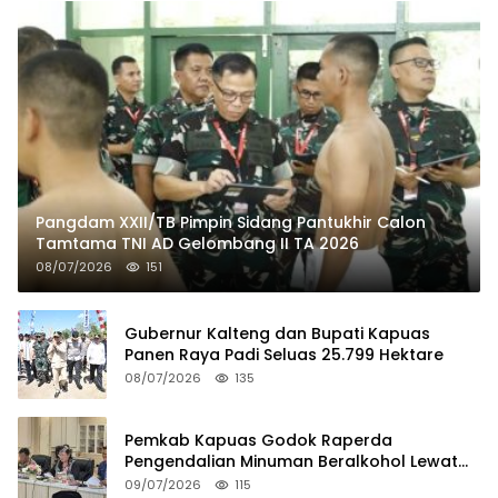
Pangdam XXII/TB Pimpin Sidang Pantukhir Calon
Tamtama TNI AD Gelombang II TA 2026
08/07/2026
151
Gubernur Kalteng dan Bupati Kapuas
Panen Raya Padi Seluas 25.799 Hektare
08/07/2026
135
Pemkab Kapuas Godok Raperda
Pengendalian Minuman Beralkohol Lewat
FGD
09/07/2026
115