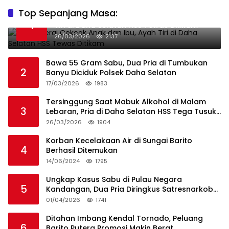
Top Sepanjang Masa:
Niat Melerai Cekcok Anak dan Ibu, Ayah
1
Tiri di Daha Selatan HSS Tewas Ditikam
26/03/2026
2137
Bawa 55 Gram Sabu, Dua Pria di Tumbukan
2
Banyu Diciduk Polsek Daha Selatan
17/03/2026
1983
Tersinggung Saat Mabuk Alkohol di Malam
3
Lebaran, Pria di Daha Selatan HSS Tega Tusuk
Teman Sendiri
26/03/2026
1904
Korban Kecelakaan Air di Sungai Barito
4
Berhasil Ditemukan
14/06/2024
1795
Ungkap Kasus Sabu di Pulau Negara
5
Kandangan, Dua Pria Diringkus Satresnarkoba
HSS
01/04/2026
1741
Ditahan Imbang Kendal Tornado, Peluang
6
Barito Putera Promosi Makin Berat