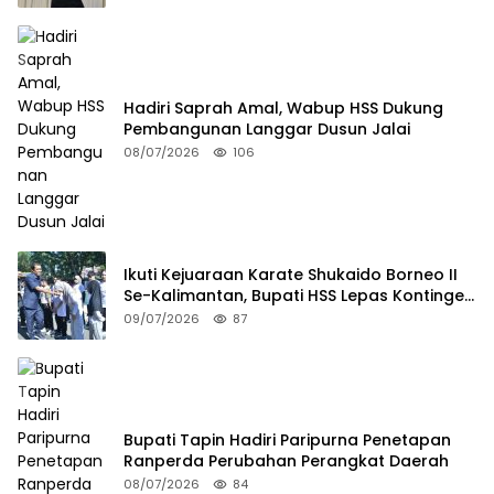
Hadiri Saprah Amal, Wabup HSS Dukung
Pembangunan Langgar Dusun Jalai
08/07/2026
106
Ikuti Kejuaraan Karate Shukaido Borneo II
Se-Kalimantan, Bupati HSS Lepas Kontingen
FORKI
09/07/2026
87
Bupati Tapin Hadiri Paripurna Penetapan
Ranperda Perubahan Perangkat Daerah
08/07/2026
84