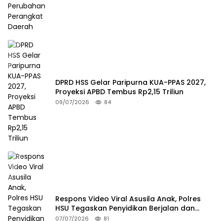
DPRD HSS Gelar Paripurna KUA-PPAS 2027,
Proyeksi APBD Tembus Rp2,15 Triliun
09/07/2026
84
Respons Video Viral Asusila Anak, Polres
HSU Tegaskan Penyidikan Berjalan dan
Lindungi Korban
07/07/2026
81