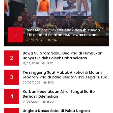
Niat Melerai Cekcok Anak dan Ibu, Ayah
1
Tiri di Daha Selatan HSS Tewas Ditikam
26/03/2026
2141
Bawa 55 Gram Sabu, Dua Pria di Tumbukan
2
Banyu Diciduk Polsek Daha Selatan
17/03/2026
1987
Tersinggung Saat Mabuk Alkohol di Malam
3
Lebaran, Pria di Daha Selatan HSS Tega Tusuk
Teman Sendiri
26/03/2026
1910
Korban Kecelakaan Air di Sungai Barito
4
Berhasil Ditemukan
14/06/2024
1800
Ungkap Kasus Sabu di Pulau Negara