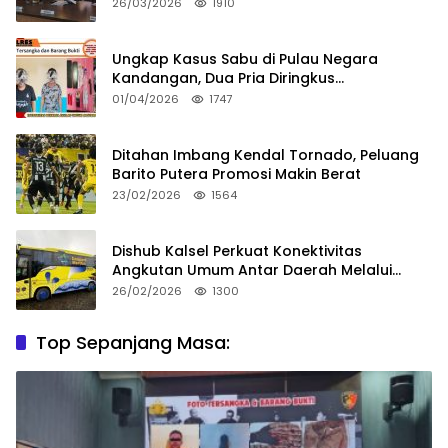
Tusuk Teman Sendiri
26/03/2026
1910
Ungkap Kasus Sabu di Pulau Negara
Kandangan, Dua Pria Diringkus
Satresnarkoba HSS
01/04/2026
1747
Ditahan Imbang Kendal Tornado, Peluang
Barito Putera Promosi Makin Berat
23/02/2026
1564
Dishub Kalsel Perkuat Konektivitas
Angkutan Umum Antar Daerah Melalui
Integritas
26/02/2026
1300
Top Sepanjang Masa: