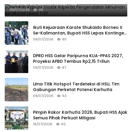
Minuman Beralkohol Lewat FGD
09/07/2026
119
Ikuti Kejuaraan Karate Shukaido Borneo II
Se-Kalimantan, Bupati HSS Lepas Kontingen
FORKI
09/07/2026
90
DPRD HSS Gelar Paripurna KUA-PPAS 2027,
Proyeksi APBD Tembus Rp2,15 Triliun
09/07/2026
87
Lima Titik Hotspot Terdeteksi di HSU, Tim
Gabungan Perketat Potensi Karhutla
09/07/2026
63
Pimpin Rakor Karhutla 2026, Bupati HSS Ajak
Semua Pihak Perkuat Mitigasi
16/07/2026
62