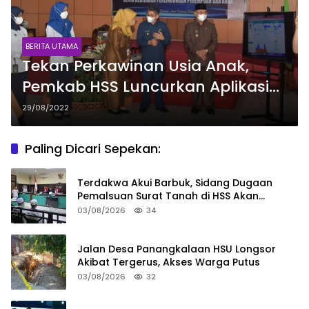
BERITA UTAMA
Tekan Perkawinan Usia Anak,
Pemkab HSS Luncurkan Aplikasi
Dandaman Sehati
29/08/2022
Paling Dicari Sepekan:
Terdakwa Akui Barbuk, Sidang Dugaan
Pemalsuan Surat Tanah di HSS Akan
Berlanjut Tuntutan JPU
03/08/2026
34
Jalan Desa Panangkalaan HSU Longsor
Akibat Tergerus, Akses Warga Putus
03/08/2026
32