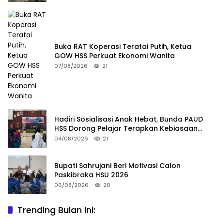
Buka RAT Koperasi Teratai Putih, Ketua
GOW HSS Perkuat Ekonomi Wanita
07/08/2026
21
Hadiri Sosialisasi Anak Hebat, Bunda PAUD
HSS Dorong Pelajar Terapkan Kebiasaan
Baik
04/08/2026
21
Bupati Sahrujani Beri Motivasi Calon
Paskibraka HSU 2026
06/08/2026
20
Trending Bulan Ini:
Pemkab Kapuas Godok Raperda Pengendalian