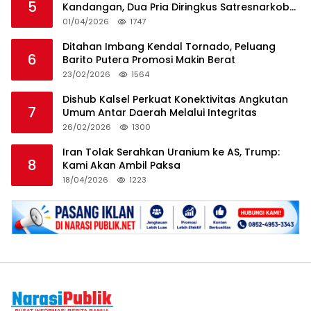
5
Kandangan, Dua Pria Diringkus Satresnarkoba
HSS
01/04/2026
1747
Ditahan Imbang Kendal Tornado, Peluang
6
Barito Putera Promosi Makin Berat
23/02/2026
1564
Dishub Kalsel Perkuat Konektivitas Angkutan
7
Umum Antar Daerah Melalui Integritas
26/02/2026
1300
Iran Tolak Serahkan Uranium ke AS, Trump:
8
Kami Akan Ambil Paksa
18/04/2026
1223