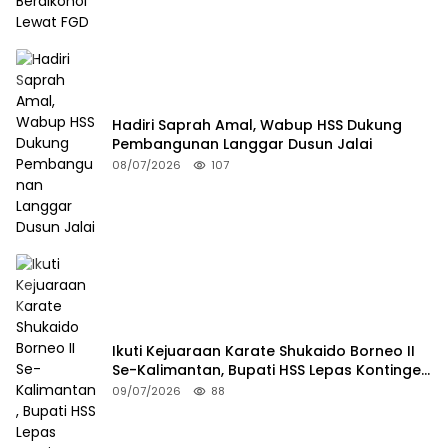
Hadiri Saprah Amal, Wabup HSS Dukung
Pembangunan Langgar Dusun Jalai
08/07/2026
107
Ikuti Kejuaraan Karate Shukaido Borneo II
Se-Kalimantan, Bupati HSS Lepas Kontingen
FORKI
09/07/2026
88