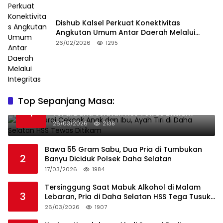
Dishub Kalsel Perkuat Konektivitas
Angkutan Umum Antar Daerah Melalui
Integritas
26/02/2026
1295
Top Sepanjang Masa:
Niat Melerai Cekcok Anak dan Ibu, Ayah
1
Tiri di Daha Selatan HSS Tewas Ditikam
26/03/2026
2138
Bawa 55 Gram Sabu, Dua Pria di Tumbukan
2
Banyu Diciduk Polsek Daha Selatan
17/03/2026
1984
Tersinggung Saat Mabuk Alkohol di Malam
3
Lebaran, Pria di Daha Selatan HSS Tega Tusuk
Teman Sendiri
26/03/2026
1907