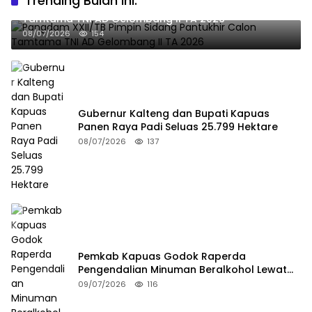
Trending Bulan Ini:
Pangdam XXII/TB Pimpin Sidang Pantukhir Calon
Tamtama TNI AD Gelombang II TA 2026
08/07/2026
154
Gubernur Kalteng dan Bupati Kapuas
Panen Raya Padi Seluas 25.799 Hektare
08/07/2026
137
Pemkab Kapuas Godok Raperda
Pengendalian Minuman Beralkohol Lewat
FGD
09/07/2026
116