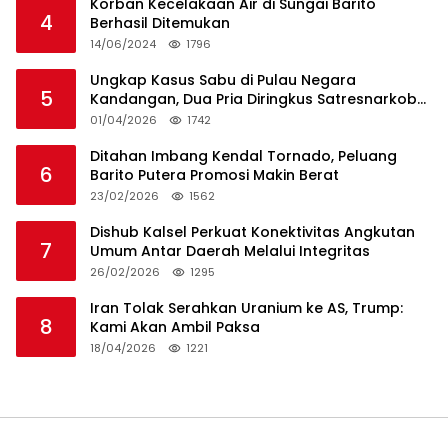
Korban Kecelakaan Air di Sungai Barito
4
Berhasil Ditemukan
14/06/2024
1796
Ungkap Kasus Sabu di Pulau Negara
5
Kandangan, Dua Pria Diringkus Satresnarkoba
HSS
01/04/2026
1742
Ditahan Imbang Kendal Tornado, Peluang
6
Barito Putera Promosi Makin Berat
23/02/2026
1562
Dishub Kalsel Perkuat Konektivitas Angkutan
7
Umum Antar Daerah Melalui Integritas
26/02/2026
1295
Iran Tolak Serahkan Uranium ke AS, Trump:
8
Kami Akan Ambil Paksa
18/04/2026
1221