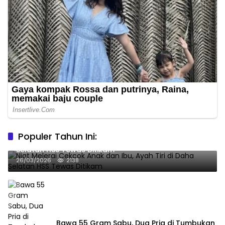
Populer Tahun Ini:
Niat Melerai Cekcok Anak dan Ibu, Ayah Tiri di Daha
Selatan HSS Tewas Ditikam
26/03/2026
2138
Bawa 55 Gram Sabu, Dua Pria di Tumbukan