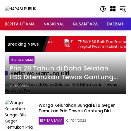
Langsung
ke
konten
BERITA UTAMA
NASIONAL
NUSANTARA
DAERAH
ai Putih, Ketua
TP PKK HSS Raih Dua Prestasi di Lomba
Breaking News
mi Wanita
Tingkat Provinsi Kalsel Tahun 2026
BERITA UTAMA
Pria 28 Tahun di Daha Selatan
Peristiwa Gantung Diri
HSS Ditemukan Tewas Gantung
Diri
25/05/2023
Warga Kelurahan Sungai Bilu Geger
Temukan Pria Tewas Gantung Diri
BERITA UTAMA
04/04/2022