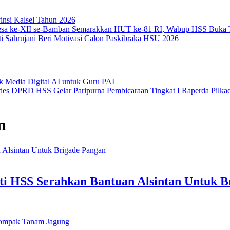
insi Kalsel Tahun 2026
Semarakkan HUT ke-81 RI, Wabup HSS Buka T
i Sahrujani Beri Motivasi Calon Paskibraka HSU 2026
k Media Digital AI untuk Guru PAI
DPRD HSS Gelar Paripurna Pembicaraan Tingkat I Raperda Pilka
n
ati HSS Serahkan Bantuan Alsintan Untuk 