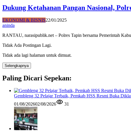
Dukung Ketahanan Pangan Nasional, Pol
EKONOMI & BISNIS
22/01/2025
aninda
RANTAU, narasipublik.net – Polres Tapin bersama Pemerintah Ka
Tidak Ada Postingan Lagi.
Tidak ada lagi halaman untuk dimuat.
Selengkapnya
Paling Dicari Sepekan:
Gembleng 32 Pelajar Terbaik, Pemkab HSS Resmi Buka Diklat
01/08/2026
02/08/2026
31