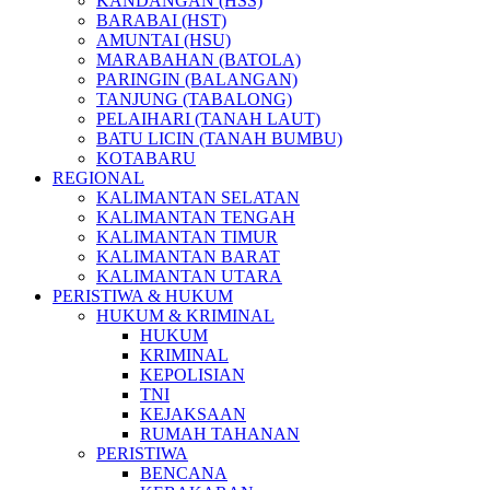
KANDANGAN (HSS)
BARABAI (HST)
AMUNTAI (HSU)
MARABAHAN (BATOLA)
PARINGIN (BALANGAN)
TANJUNG (TABALONG)
PELAIHARI (TANAH LAUT)
BATU LICIN (TANAH BUMBU)
KOTABARU
REGIONAL
KALIMANTAN SELATAN
KALIMANTAN TENGAH
KALIMANTAN TIMUR
KALIMANTAN BARAT
KALIMANTAN UTARA
PERISTIWA & HUKUM
HUKUM & KRIMINAL
HUKUM
KRIMINAL
KEPOLISIAN
TNI
KEJAKSAAN
RUMAH TAHANAN
PERISTIWA
BENCANA