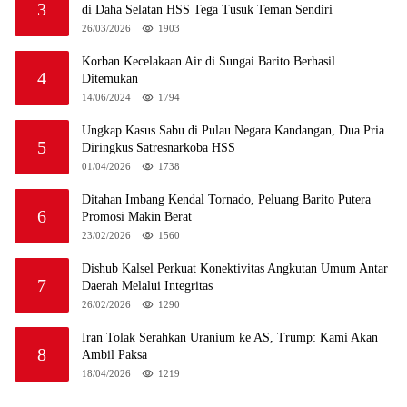
3
di Daha Selatan HSS Tega Tusuk Teman Sendiri
26/03/2026
1903
Korban Kecelakaan Air di Sungai Barito Berhasil
4
Ditemukan
14/06/2024
1794
Ungkap Kasus Sabu di Pulau Negara Kandangan, Dua Pria
5
Diringkus Satresnarkoba HSS
01/04/2026
1738
Ditahan Imbang Kendal Tornado, Peluang Barito Putera
6
Promosi Makin Berat
23/02/2026
1560
Dishub Kalsel Perkuat Konektivitas Angkutan Umum Antar
7
Daerah Melalui Integritas
26/02/2026
1290
Iran Tolak Serahkan Uranium ke AS, Trump: Kami Akan
8
Ambil Paksa
18/04/2026
1219