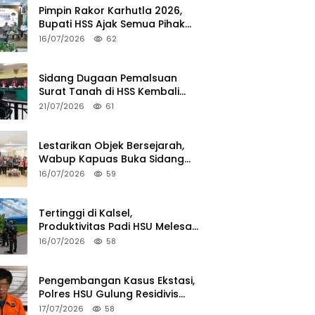
Pimpin Rakor Karhutla 2026,
Bupati HSS Ajak Semua Pihak
Perkuat Mitigasi
16/07/2026
62
Sidang Dugaan Pemalsuan
Surat Tanah di HSS Kembali
Bergulir, JPU Hadirkan 3 Saksi
21/07/2026
61
Pelapor
Lestarikan Objek Bersejarah,
Wabup Kapuas Buka Sidang
Penetapan Cagar Budaya
16/07/2026
59
2026
Tertinggi di Kalsel,
Produktivitas Padi HSU Melesat
Berkat OPLAH
16/07/2026
58
Pengembangan Kasus Ekstasi,
Polres HSU Gulung Residivis
Narkoba di HST
17/07/2026
58