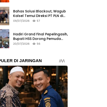
Bahas Solusi Blackout, Wagub
Kalsel Temui Direksi PT PLN di
Jakarta
09/07/2026
57
Hadiri Grand Final Pepelingasih,
Bupati HSS Dorong Pemuda
Peduli Lingkungan
20/07/2026
56