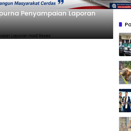
ipurna Penyampaian Laporan
Pa