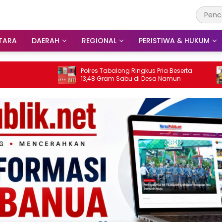
TARA
DAERAH
REGIONAL
PERISTIWA & HUKUM
Polres Tabalong Ringkus Pria Beserta
Barito Pute
13,48 Gram Sabu di Desa Namun
Nakhoda Ba