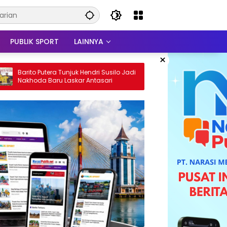
PUBLIK SPORT
LAINNYA
×
ra Tunjuk Hendri Susilo Jadi
TP PKK HSS Raih Juara 1 Lomba
ru Laskar Antasari
Serba Ikan Kategori Menu Kelua
Tingkat Kalsel