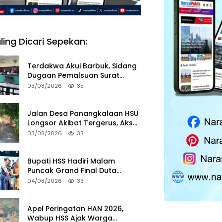
ling Dicari Sepekan:
Terdakwa Akui Barbuk, Sidang
Dugaan Pemalsuan Surat
Tanah di HSS Akan Berlanjut
03/08/2026
35
Tuntutan JPU
Jalan Desa Panangkalaan HSU
Longsor Akibat Tergerus, Akses
Warga Putus
03/08/2026
33
Bupati HSS Hadiri Malam
Puncak Grand Final Duta
Pariwisata 2026
04/08/2026
33
Apel Peringatan HAN 2026,
Wabup HSS Ajak Warga