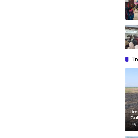
Tr
Lim
Gab
09/