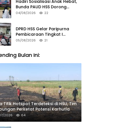
Hadiri Sosialisasi Anak Hebat,
Bunda PAUD HSS Dorong
Pelajar Terapkan Kebiasaan
04/08/2026
22
Baik
DPRD HSS Gelar Paripurna
Pembicaraan Tingkat I
Raperda Pilkades
05/08/2026
21
ending Bulan Ini:
a Titik Hotspot Terdeteksi di HSU, Tim
ungan Perketat Potensi Karhutla
07/2026
64