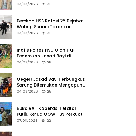
Wujudkan Lingkungan Ramah
03/08/2026
31
Anak
Pemkab HSS Rotasi 25 Pejabat,
Wabup Suriani Tekankan
Kualitas Layanan Publik
03/08/2026
31
Inafis Polres HSU Olah TKP
Penemuan Jasad Bayi di
Sungai Desa Keramat
04/08/2026
28
Geger! Jasad Bayi Terbungkus
Sarung Ditemukan Mengapung
di Sungai HSU
04/08/2026
25
Buka RAT Koperasi Teratai
Putih, Ketua GOW HSS Perkuat
Ekonomi Wanita
07/08/2026
22