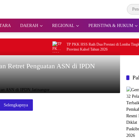
TARA
DAERAH
REGIONAL
PERISTIWA & HUKUM
TP PKK HSS Raih Dua Prestasi di Lomba Tingkat
Provinsi Kalsel Tahun 2026
an Retret Penguatan ASN di IPDN
Pa
Selengkapnya