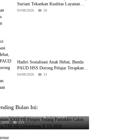
Suriani Tekankan Kualitas Layanan
Publik
03/08/2026
20
Hadiri Sosialisasi Anak Hebat, Bunda
PAUD HSS Dorong Pelajar Terapkan
Kebiasaan Baik
04/08/2026
15
ending Bulan Ini:
gdam XXII/TB Pimpin Sidang Pantukhir Calon
tama TNI AD Gelombang II TA 2026
7/2026
153