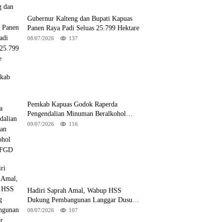
Gubernur Kalteng dan Bupati Kapuas
Panen Raya Padi Seluas 25.799 Hektare
08/07/2026
137
Pemkab Kapuas Godok Raperda
Pengendalian Minuman Beralkohol
Lewat FGD
09/07/2026
116
Hadiri Saprah Amal, Wabup HSS
Dukung Pembangunan Langgar Dusun
Jalai
08/07/2026
107