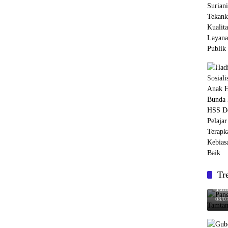
Tr
Pan
Tam
08/0