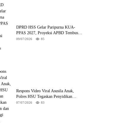
DPRD HSS Gelar Paripurna KUA-
PPAS 2027, Proyeksi APBD Tembus
Rp2,15 Triliun
09/07/2026
85
Respons Video Viral Asusila Anak,
Polres HSU Tegaskan Penyidikan
Berjalan dan Lindungi Korban
07/07/2026
83