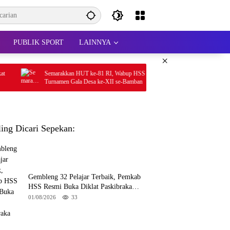
PUBLIK SPORT
LAINNYA
×
Semarakkan HUT ke-81 RI, Wabup HSS Buka
Bupati Sahrujani Beri Mo
Turnamen Gala Desa ke-XII se-Bamban
HSU 2026
ling Dicari Sepekan:
Gembleng 32 Pelajar Terbaik, Pemkab
HSS Resmi Buka Diklat Paskibraka
2026
01/08/2026
33