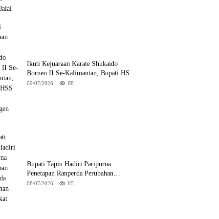
Ikuti Kejuaraan Karate Shukaido
Borneo II Se-Kalimantan, Bupati HSS
Lepas Kontingen FORKI
09/07/2026
88
Bupati Tapin Hadiri Paripurna
Penetapan Ranperda Perubahan
Perangkat Daerah
08/07/2026
85