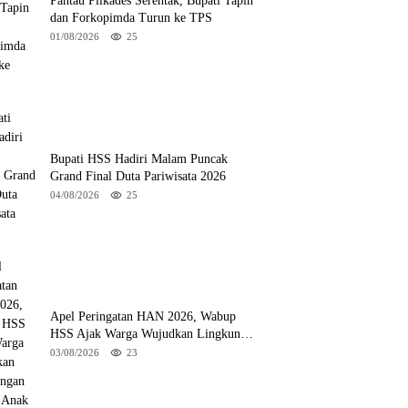
Pantau Pilkades Serentak, Bupati Tapin
dan Forkopimda Turun ke TPS
01/08/2026
25
Bupati HSS Hadiri Malam Puncak
Grand Final Duta Pariwisata 2026
04/08/2026
25
Apel Peringatan HAN 2026, Wabup
HSS Ajak Warga Wujudkan Lingkungan
Ramah Anak
03/08/2026
23