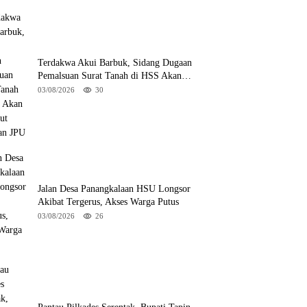
Terdakwa Akui Barbuk, Sidang Dugaan
Pemalsuan Surat Tanah di HSS Akan
Berlanjut Tuntutan JPU
03/08/2026
30
Jalan Desa Panangkalaan HSU Longsor
Akibat Tergerus, Akses Warga Putus
03/08/2026
26