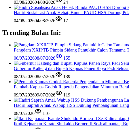
03/08/2026
04/08/2026
24
Hadiri Sosialisasi Anak Hebat, Bunda PAUD HSS Dorong Pela
04/08/2026
04/08/2026
17
Trending Bulan Ini:
Pangdam XXII/TB Pimpin Sidang Pantukhir Calon Tamtama 
08/07/2026
08/07/2026
155
Gubernur Kalteng dan Bupati Kapuas Panen Raya Padi Seluas
08/07/2026
08/07/2026
139
Pemkab Kapuas Godok Raperda Pengendalian Minuman Bera
09/07/2026
09/07/2026
119
Hadiri Saprah Amal, Wabup HSS Dukung Pembangunan Langg
08/07/2026
110
Ikuti Kejuaraan Karate Shukaido Borneo II Se-Kalimantan, 