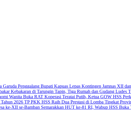
Bupati Kapuas Lepas Kontingen Jamnas XII da
Kebakaran di Tarungin Tapin, Tiga Rumah dan Gudang Ludes T
Buka RAT Koperasi Teratai Putih, Ketua GOW HSS Perk
TP PKK HSS Raih Dua Prestasi di Lomba Tingkat Provin
Semarakkan HUT ke-81 RI, Wabup HSS Buka T