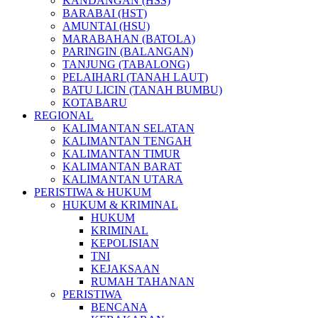
KANDANGAN (HSS)
BARABAI (HST)
AMUNTAI (HSU)
MARABAHAN (BATOLA)
PARINGIN (BALANGAN)
TANJUNG (TABALONG)
PELAIHARI (TANAH LAUT)
BATU LICIN (TANAH BUMBU)
KOTABARU
REGIONAL
KALIMANTAN SELATAN
KALIMANTAN TENGAH
KALIMANTAN TIMUR
KALIMANTAN BARAT
KALIMANTAN UTARA
PERISTIWA & HUKUM
HUKUM & KRIMINAL
HUKUM
KRIMINAL
KEPOLISIAN
TNI
KEJAKSAAN
RUMAH TAHANAN
PERISTIWA
BENCANA