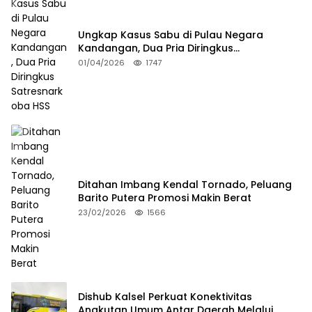
Ungkap Kasus Sabu di Pulau Negara
Kandangan, Dua Pria Diringkus
Satresnarkoba HSS
01/04/2026
1747
Ditahan Imbang Kendal Tornado, Peluang
Barito Putera Promosi Makin Berat
23/02/2026
1566
Dishub Kalsel Perkuat Konektivitas
Angkutan Umum Antar Daerah Melalui