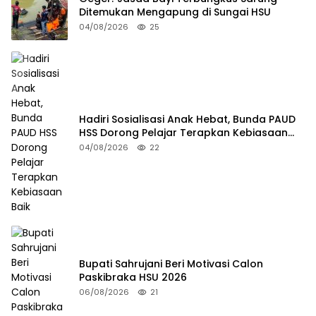
Ditemukan Mengapung di Sungai HSU
04/08/2026
25
Hadiri Sosialisasi Anak Hebat, Bunda PAUD
HSS Dorong Pelajar Terapkan Kebiasaan
Baik
04/08/2026
22
Bupati Sahrujani Beri Motivasi Calon
Paskibraka HSU 2026
06/08/2026
21