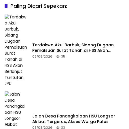
Paling Dicari Sepekan:
Terdakwa Akui Barbuk, Sidang Dugaan
Pemalsuan Surat Tanah di HSS Akan
Berlanjut Tuntutan JPU
03/08/2026
35
Jalan Desa Panangkalaan HSU Longsor
Akibat Tergerus, Akses Warga Putus
03/08/2026
33