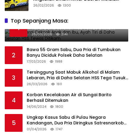
Integritas
26/02/2026
1300
Top Sepanjang Masa:
Niat Melerai Cekcok Anak dan Ibu, Ayah
1
Tiri di Daha Selatan HSS Tewas Ditikam
26/03/2026
2141
Bawa 55 Gram Sabu, Dua Pria di Tumbukan
2
Banyu Diciduk Polsek Daha Selatan
17/03/2026
1988
Tersinggung Saat Mabuk Alkohol di Malam
3
Lebaran, Pria di Daha Selatan HSS Tega Tusuk
Teman Sendiri
26/03/2026
1911
Korban Kecelakaan Air di Sungai Barito
4
Berhasil Ditemukan
14/06/2024
1800
Ungkap Kasus Sabu di Pulau Negara
5
Kandangan, Dua Pria Diringkus Satresnarkoba
HSS
01/04/2026
1747