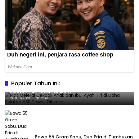
Populer Tahun Ini:
Niat Melerai Cekcok Anak dan Ibu, Ayah Tiri di Daha
Selatan HSS Tewas Ditikam
26/03/2026
2141
Bawa 55 Gram Sabu, Dua Pria di Tumbukan