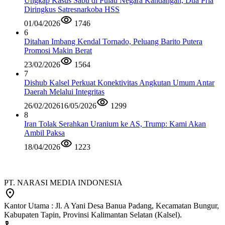
Ungkap Kasus Sabu di Pulau Negara Kandangan, Dua Pria
Diringkus Satresnarkoba HSS
01/04/2026
1746
6
Ditahan Imbang Kendal Tornado, Peluang Barito Putera
Promosi Makin Berat
23/02/2026
1564
7
Dishub Kalsel Perkuat Konektivitas Angkutan Umum Antar
Daerah Melalui Integritas
26/02/2026
16/05/2026
1299
8
Iran Tolak Serahkan Uranium ke AS, Trump: Kami Akan
Ambil Paksa
18/04/2026
1223
PT. NARASI MEDIA INDONESIA
Kantor Utama : Jl. A Yani Desa Banua Padang, Kecamatan Bungur,
Kabupaten Tapin, Provinsi Kalimantan Selatan (Kalsel).