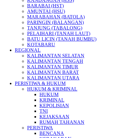
KANDANGAN (HSS)
BARABAI (HST)
AMUNTAI (HSU)
MARABAHAN (BATOLA)
PARINGIN (BALANGAN)
TANJUNG (TABALONG)
PELAIHARI (TANAH LAUT)
BATU LICIN (TANAH BUMBU)
KOTABARU
REGIONAL
KALIMANTAN SELATAN
KALIMANTAN TENGAH
KALIMANTAN TIMUR
KALIMANTAN BARAT
KALIMANTAN UTARA
PERISTIWA & HUKUM
HUKUM & KRIMINAL
HUKUM
KRIMINAL
KEPOLISIAN
TNI
KEJAKSAAN
RUMAH TAHANAN
PERISTIWA
BENCANA