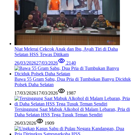
Niat Melerai Cekcok Anak dan Ibu, Ayah Tiri di Daha
Selatan HSS Tewas Ditikam
26/03/2026
27/03/2026
2140
Bawa 55 Gram Sabu, Dua Pria di Tumbukan Banyu Diciduk
Polsek Daha Selatan
17/03/2026
17/03/2026
1987
Tersinggung Saat Mabuk Alkohol di Malam Lebaran, Pria di
Daha Selatan HSS Tega Tusuk Teman Sendiri
26/03/2026
1909