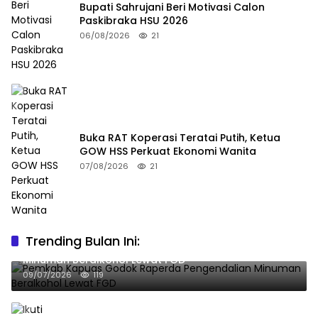
Bupati Sahrujani Beri Motivasi Calon
Paskibraka HSU 2026
06/08/2026
21
Buka RAT Koperasi Teratai Putih, Ketua
GOW HSS Perkuat Ekonomi Wanita
07/08/2026
21
Trending Bulan Ini:
Pemkab Kapuas Godok Raperda Pengendalian
Minuman Beralkohol Lewat FGD
09/07/2026
119