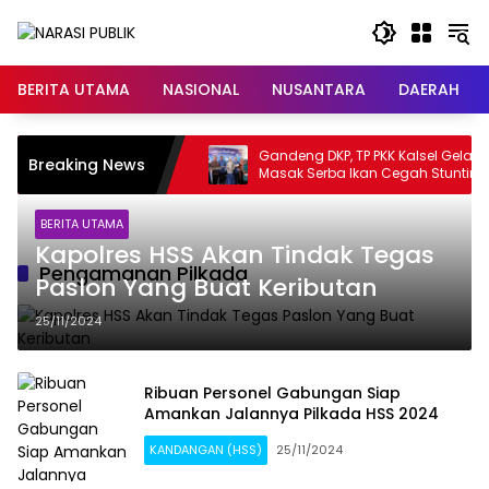
Langsung
ke
konten
BERITA UTAMA
NASIONAL
NUSANTARA
DAERAH
 Masak
Gandeng DKP, TP PKK Kalsel Gelar Lomba
Breaking News
arga
Masak Serba Ikan Cegah Stunting
BERITA UTAMA
Kapolres HSS Akan Tindak Tegas
Pengamanan Pilkada
Paslon Yang Buat Keributan
25/11/2024
Ribuan Personel Gabungan Siap
Amankan Jalannya Pilkada HSS 2024
KANDANGAN (HSS)
25/11/2024