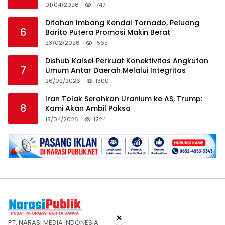
HSS
01/04/2026
1747
Ditahan Imbang Kendal Tornado, Peluang
6
Barito Putera Promosi Makin Berat
23/02/2026
1565
Dishub Kalsel Perkuat Konektivitas Angkutan
7
Umum Antar Daerah Melalui Integritas
26/02/2026
1300
Iran Tolak Serahkan Uranium ke AS, Trump:
8
Kami Akan Ambil Paksa
18/04/2026
1224
×
PT. NARASI MEDIA INDONESIA