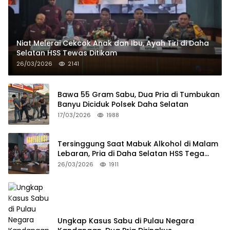
Niat Melerai Cekcok Anak dan Ibu, Ayah Tiri di Daha
Selatan HSS Tewas Ditikam
26/03/2026
2141
Bawa 55 Gram Sabu, Dua Pria di Tumbukan
Banyu Diciduk Polsek Daha Selatan
17/03/2026
1988
Tersinggung Saat Mabuk Alkohol di Malam
Lebaran, Pria di Daha Selatan HSS Tega
Tusuk Teman Sendiri
26/03/2026
1911
Ungkap Kasus Sabu di Pulau Negara