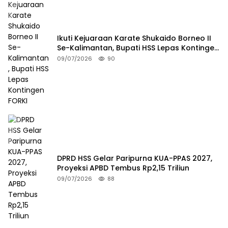
Ikuti Kejuaraan Karate Shukaido Borneo II
Se-Kalimantan, Bupati HSS Lepas Kontingen
FORKI
09/07/2026
90
DPRD HSS Gelar Paripurna KUA-PPAS 2027,
Proyeksi APBD Tembus Rp2,15 Triliun
09/07/2026
88