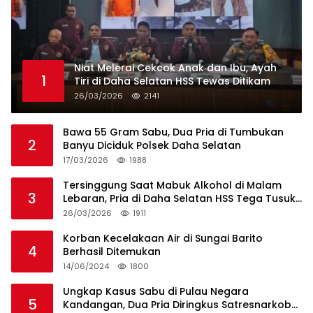
Niat Melerai Cekcok Anak dan Ibu, Ayah
1
Tiri di Daha Selatan HSS Tewas Ditikam
26/03/2026
2141
Bawa 55 Gram Sabu, Dua Pria di Tumbukan
2
Banyu Diciduk Polsek Daha Selatan
17/03/2026
1988
Tersinggung Saat Mabuk Alkohol di Malam
3
Lebaran, Pria di Daha Selatan HSS Tega Tusuk
Teman Sendiri
26/03/2026
1911
Korban Kecelakaan Air di Sungai Barito
4
Berhasil Ditemukan
14/06/2024
1800
Ungkap Kasus Sabu di Pulau Negara
5
Kandangan, Dua Pria Diringkus Satresnarkoba