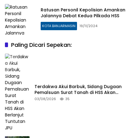
Ratusan Personil Kepolisian Amankan
Jalannya Debat Kedua Pilkada HSS
KOTA BANJARMASIN
19/11/2024
Paling Dicari Sepekan:
Terdakwa Akui Barbuk, Sidang Dugaan
Pemalsuan Surat Tanah di HSS Akan
Berlanjut Tuntutan JPU
03/08/2026
35