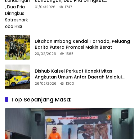
Kandangan, Dua Pria Diringkus
Satresnarkoba HSS
01/04/2026
1747
Ditahan Imbang Kendal Tornado, Peluang
Barito Putera Promosi Makin Berat
23/02/2026
1565
Dishub Kalsel Perkuat Konektivitas
Angkutan Umum Antar Daerah Melalui
Integritas
26/02/2026
1300
Top Sepanjang Masa: