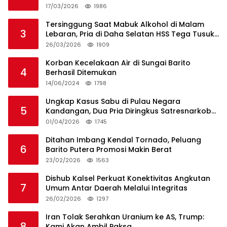
17/03/2026
1986
Tersinggung Saat Mabuk Alkohol di Malam
3
Lebaran, Pria di Daha Selatan HSS Tega Tusuk
Teman Sendiri
26/03/2026
1909
Korban Kecelakaan Air di Sungai Barito
4
Berhasil Ditemukan
14/06/2024
1798
Ungkap Kasus Sabu di Pulau Negara
5
Kandangan, Dua Pria Diringkus Satresnarkoba
HSS
01/04/2026
1745
Ditahan Imbang Kendal Tornado, Peluang
6
Barito Putera Promosi Makin Berat
23/02/2026
1563
Dishub Kalsel Perkuat Konektivitas Angkutan
7
Umum Antar Daerah Melalui Integritas
26/02/2026
1297
Iran Tolak Serahkan Uranium ke AS, Trump:
8
Kami Akan Ambil Paksa