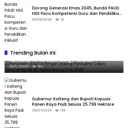
Dorong Generasi Emas 2045, Bunda PAUD
HSS Pacu Kompetensi Guru dan Pendidikan
Inklusif
05/08/2026
16
Trending Bulan Ini:
Pangdam XXII/TB Pimpin Sidang Pantukhir Calon
Tamtama TNI AD Gelombang II TA 2026
08/07/2026
154
Gubernur Kalteng dan Bupati Kapuas
Panen Raya Padi Seluas 25.799 Hektare
08/07/2026
138