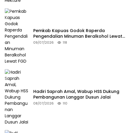
Pemkab Kapuas Godok Raperda
Pengendalian Minuman Beralkohol Lewat
FGD
09/07/2026
118
Hadiri Saprah Amal, Wabup HSS Dukung
Pembangunan Langgar Dusun Jalai
08/07/2026
110