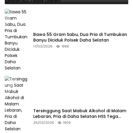
Bawa 55 Gram Sabu, Dua Pria di Tumbukan
Banyu Diciduk Polsek Daha Selatan
17/03/2026
1986
Tersinggung Saat Mabuk Alkohol di Malam
Lebaran, Pria di Daha Selatan HSS Tega
Tusuk Teman Sendiri
26/03/2026
1909