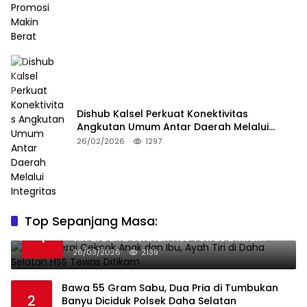
Dishub Kalsel Perkuat Konektivitas
Angkutan Umum Antar Daerah Melalui
Integritas
26/02/2026
1297
Top Sepanjang Masa:
Niat Melerai Cekcok Anak dan Ibu, Ayah
1
Tiri di Daha Selatan HSS Tewas Ditikam
26/03/2026
2139
Bawa 55 Gram Sabu, Dua Pria di Tumbukan
2
Banyu Diciduk Polsek Daha Selatan