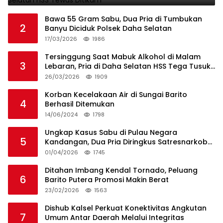
Bawa 55 Gram Sabu, Dua Pria di Tumbukan
2
Banyu Diciduk Polsek Daha Selatan
17/03/2026
1986
Tersinggung Saat Mabuk Alkohol di Malam
3
Lebaran, Pria di Daha Selatan HSS Tega Tusuk
Teman Sendiri
26/03/2026
1909
Korban Kecelakaan Air di Sungai Barito
4
Berhasil Ditemukan
14/06/2024
1798
Ungkap Kasus Sabu di Pulau Negara
5
Kandangan, Dua Pria Diringkus Satresnarkoba
HSS
01/04/2026
1745
Ditahan Imbang Kendal Tornado, Peluang
6
Barito Putera Promosi Makin Berat
23/02/2026
1563
Dishub Kalsel Perkuat Konektivitas Angkutan
7
Umum Antar Daerah Melalui Integritas