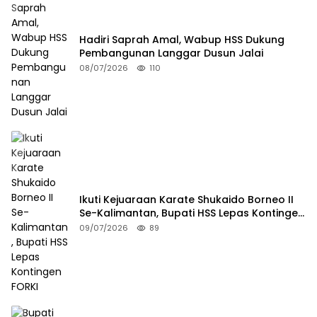
Hadiri Saprah Amal, Wabup HSS Dukung
Pembangunan Langgar Dusun Jalai
08/07/2026
110
Ikuti Kejuaraan Karate Shukaido Borneo II
Se-Kalimantan, Bupati HSS Lepas Kontingen
FORKI
09/07/2026
89