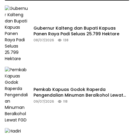
Gubernur Kalteng dan Bupati Kapuas
Panen Raya Padi Seluas 25.799 Hektare
08/07/2026
138
Pemkab Kapuas Godok Raperda
Pengendalian Minuman Beralkohol Lewat
FGD
09/07/2026
118