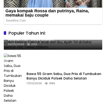
Populer Tahun Ini:
Niat Melerai Cekcok Anak dan Ibu, Ayah Tiri di Daha
Selatan HSS Tewas Ditikam
26/03/2026
2139
Bawa 55 Gram Sabu, Dua Pria di Tumbukan
Banyu Diciduk Polsek Daha Selatan
17/03/2026
1986