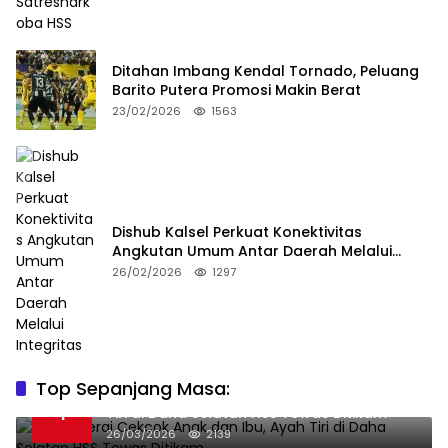
Ditahan Imbang Kendal Tornado, Peluang
Barito Putera Promosi Makin Berat
23/02/2026
1563
Dishub Kalsel Perkuat Konektivitas
Angkutan Umum Antar Daerah Melalui
Integritas
26/02/2026
1297
Top Sepanjang Masa:
Niat Melerai Cekcok Anak dan Ibu, Ayah
1
Tiri di Daha Selatan HSS Tewas Ditikam
26/03/2026
2139