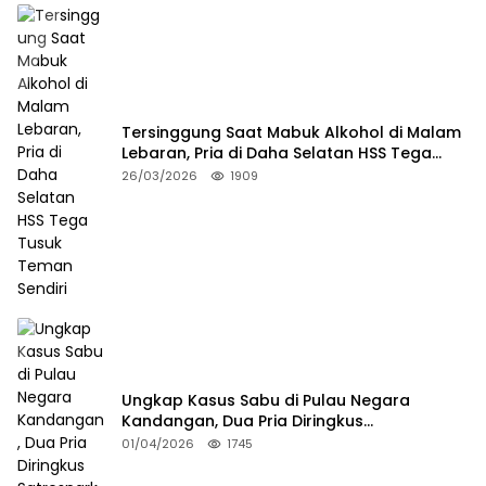
Tersinggung Saat Mabuk Alkohol di Malam
Lebaran, Pria di Daha Selatan HSS Tega
Tusuk Teman Sendiri
26/03/2026
1909
Ungkap Kasus Sabu di Pulau Negara
Kandangan, Dua Pria Diringkus
Satresnarkoba HSS
01/04/2026
1745