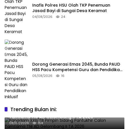
Inafis Polres HSU Olah TKP Penemuan
Jasad Bayi di Sungai Desa Keramat
04/08/2026
24
Dorong Generasi Emas 2045, Bunda PAUD
HSS Pacu Kompetensi Guru dan Pendidikan
Inklusif
05/08/2026
16
Trending Bulan Ini:
Pangdam XXII/TB Pimpin Sidang Pantukhir Calon
Tamtama TNI AD Gelombang II TA 2026
08/07/2026
154