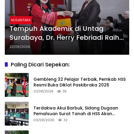
NUSANTARA
Tempuh Akademik di Untag
Surabaya, Dr. Herry Febriadi Raih
Gelar Doktor Ilmu Hukum
22/05/2026
Paling Dicari Sepekan:
Gembleng 32 Pelajar Terbaik, Pemkab HSS
Resmi Buka Diklat Paskibraka 2026
01/08/2026
35
Terdakwa Akui Barbuk, Sidang Dugaan
Pemalsuan Surat Tanah di HSS Akan
Berlanjut Tuntutan JPU
03/08/2026
32