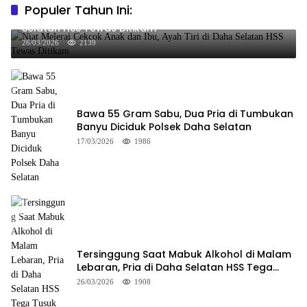
Populer Tahun Ini:
Niat Melerai Cekcok Anak dan Ibu, Ayah Tiri di Daha
Selatan HSS Tewas Ditikam
26/03/2026
2139
Bawa 55 Gram Sabu, Dua Pria di Tumbukan
Banyu Diciduk Polsek Daha Selatan
17/03/2026
1986
Tersinggung Saat Mabuk Alkohol di Malam
Lebaran, Pria di Daha Selatan HSS Tega
Tusuk Teman Sendiri
26/03/2026
1908