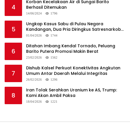
Korban Kecelakaan Air di Sungai Barito
4
Berhasil Ditemukan
14/06/2024
1796
Ungkap Kasus Sabu di Pulau Negara
5
Kandangan, Dua Pria Diringkus Satresnarkoba
HSS
01/04/2026
1744
Ditahan Imbang Kendal Tornado, Peluang
6
Barito Putera Promosi Makin Berat
23/02/2026
1562
Dishub Kalsel Perkuat Konektivitas Angkutan
7
Umum Antar Daerah Melalui Integritas
26/02/2026
1296
Iran Tolak Serahkan Uranium ke AS, Trump:
8
Kami Akan Ambil Paksa
18/04/2026
1221