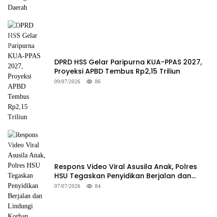
DPRD HSS Gelar Paripurna KUA-PPAS 2027,
Proyeksi APBD Tembus Rp2,15 Triliun
09/07/2026
86
Respons Video Viral Asusila Anak, Polres
HSU Tegaskan Penyidikan Berjalan dan
Lindungi Korban
07/07/2026
84