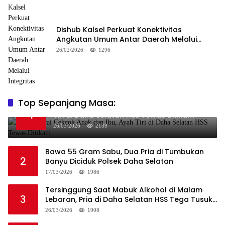
Dishub Kalsel Perkuat Konektivitas
Angkutan Umum Antar Daerah Melalui
Integritas
26/02/2026
1296
Top Sepanjang Masa:
Niat Melerai Cekcok Anak dan Ibu, Ayah
1
Tiri di Daha Selatan HSS Tewas Ditikam
26/03/2026
2139
Bawa 55 Gram Sabu, Dua Pria di Tumbukan
2
Banyu Diciduk Polsek Daha Selatan
17/03/2026
1986
Tersinggung Saat Mabuk Alkohol di Malam
3
Lebaran, Pria di Daha Selatan HSS Tega Tusuk
Teman Sendiri
26/03/2026
1908