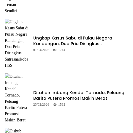
Ungkap Kasus Sabu di Pulau Negara
Kandangan, Dua Pria Diringkus
Satresnarkoba HSS
01/04/2026
1744
Ditahan Imbang Kendal Tornado, Peluang
Barito Putera Promosi Makin Berat
23/02/2026
1562