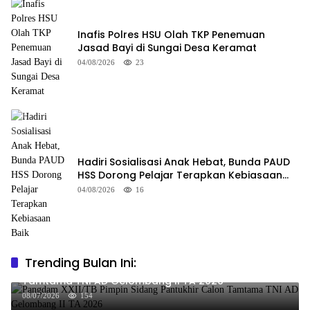
Inafis Polres HSU Olah TKP Penemuan
Jasad Bayi di Sungai Desa Keramat
04/08/2026
23
Hadiri Sosialisasi Anak Hebat, Bunda PAUD
HSS Dorong Pelajar Terapkan Kebiasaan
Baik
04/08/2026
16
Trending Bulan Ini:
Pangdam XXII/TB Pimpin Sidang Pantukhir Calon
Tamtama TNI AD Gelombang II TA 2026
08/07/2026
154