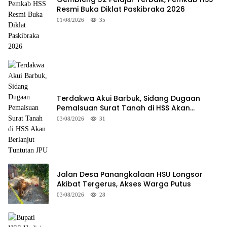
Resmi Buka Diklat Paskibraka 2026
01/08/2026
35
Terdakwa Akui Barbuk, Sidang Dugaan
Pemalsuan Surat Tanah di HSS Akan
Berlanjut Tuntutan JPU
03/08/2026
31
Jalan Desa Panangkalaan HSU Longsor
Akibat Tergerus, Akses Warga Putus
03/08/2026
28