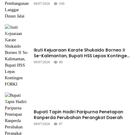
08/07/2026
109
Ikuti Kejuaraan Karate Shukaido Borneo II
Se-Kalimantan, Bupati HSS Lepas Kontingen
FORKI
09/07/2026
89
Bupati Tapin Hadiri Paripurna Penetapan
Ranperda Perubahan Perangkat Daerah
08/07/2026
87