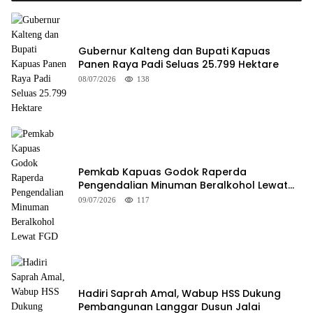
Gubernur Kalteng dan Bupati Kapuas
Panen Raya Padi Seluas 25.799 Hektare
08/07/2026
138
Pemkab Kapuas Godok Raperda
Pengendalian Minuman Beralkohol Lewat
FGD
09/07/2026
117
Hadiri Saprah Amal, Wabup HSS Dukung
Pembangunan Langgar Dusun Jalai