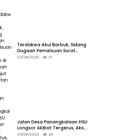
Terdakwa Akui Barbuk, Sidang
Dugaan Pemalsuan Surat
Tanah di HSS Akan Berlanjut
03/08/2026
31
Tuntutan JPU
Jalan Desa Panangkalaan HSU
Longsor Akibat Tergerus, Akses
Warga Putus
03/08/2026
28