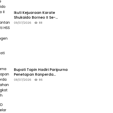
Ikuti Kejuaraan Karate
Shukaido Borneo II Se-
Kalimantan, Bupati HSS Lepas
09/07/2026
88
Kontingen FORKI
Bupati Tapin Hadiri Paripurna
Penetapan Ranperda
Perubahan Perangkat Daerah
08/07/2026
86