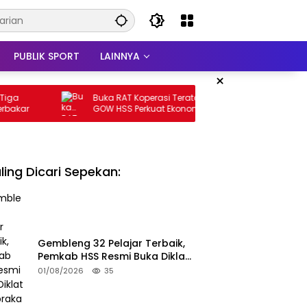
PUBLIK SPORT
LAINNYA
×
Buka RAT Koperasi Teratai Putih, Ketua
TP PKK HSS 
GOW HSS Perkuat Ekonomi Wanita
Tingkat Pro
ling Dicari Sepekan:
Gembleng 32 Pelajar Terbaik,
Pemkab HSS Resmi Buka Diklat
Paskibraka 2026
01/08/2026
35