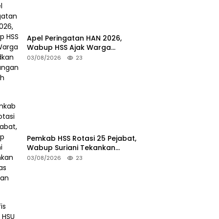
Apel Peringatan HAN 2026,
Wabup HSS Ajak Warga
Wujudkan Lingkungan Ramah
03/08/2026
23
Anak
Pemkab HSS Rotasi 25 Pejabat,
Wabup Suriani Tekankan
Kualitas Layanan Publik
03/08/2026
23