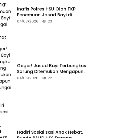
Inafis Polres HSU Olah TKP
Penemuan Jasad Bayi di
Sungai Desa Keramat
04/08/2026
23
Geger! Jasad Bayi Terbungkus
Sarung Ditemukan Mengapung
di Sungai HSU
04/08/2026
22
Hadiri Sosialisasi Anak Hebat,
Bunda PAUD HSS Dorong