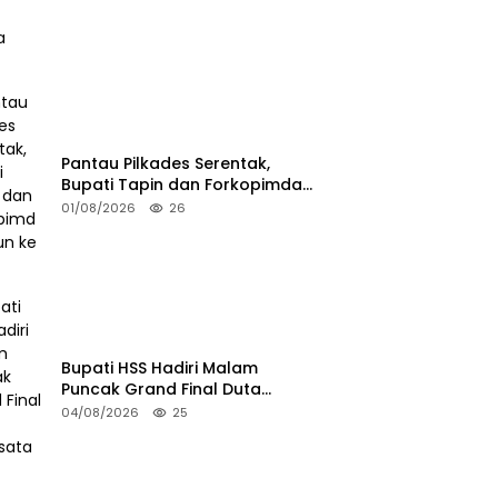
Pantau Pilkades Serentak,
Bupati Tapin dan Forkopimda
Turun ke TPS
01/08/2026
26
Bupati HSS Hadiri Malam
Puncak Grand Final Duta
Pariwisata 2026
04/08/2026
25