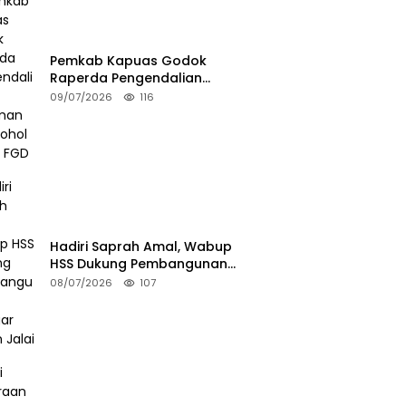
Pemkab Kapuas Godok
Raperda Pengendalian
Minuman Beralkohol Lewat FGD
09/07/2026
116
Hadiri Saprah Amal, Wabup
HSS Dukung Pembangunan
Langgar Dusun Jalai
08/07/2026
107