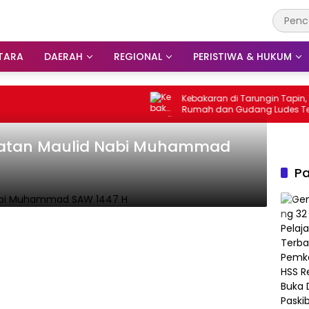
TARA
DAERAH
REGIONAL
PERISTIWA & HUKUM
Kebakaran di Tarungin Tapin, Tiga
Rumah dan Gudang Ludes Terbakar
ngatan Maulid Nabi Muhammad
Pa