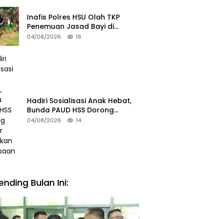
Inafis Polres HSU Olah TKP
Penemuan Jasad Bayi di
Sungai Desa Keramat
04/08/2026
19
Hadiri Sosialisasi Anak Hebat,
Bunda PAUD HSS Dorong
Pelajar Terapkan Kebiasaan
04/08/2026
14
Baik
ending Bulan Ini: