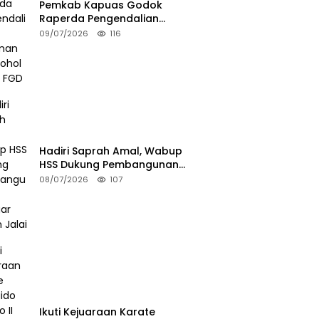
Pemkab Kapuas Godok
Raperda Pengendalian
Minuman Beralkohol Lewat FGD
09/07/2026
116
Hadiri Saprah Amal, Wabup
HSS Dukung Pembangunan
Langgar Dusun Jalai
08/07/2026
107
Ikuti Kejuaraan Karate