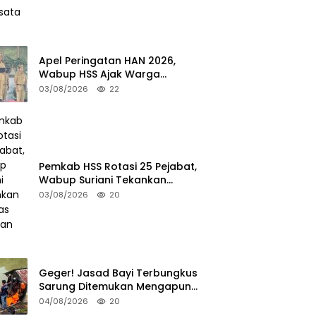
Apel Peringatan HAN 2026,
Wabup HSS Ajak Warga
Wujudkan Lingkungan Ramah
03/08/2026
22
Anak
Pemkab HSS Rotasi 25 Pejabat,
Wabup Suriani Tekankan
Kualitas Layanan Publik
03/08/2026
20
Geger! Jasad Bayi Terbungkus
Sarung Ditemukan Mengapung
di Sungai HSU
04/08/2026
20