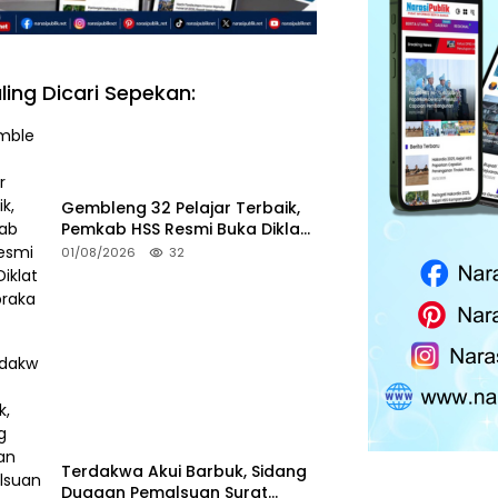
ling Dicari Sepekan:
Gembleng 32 Pelajar Terbaik,
Pemkab HSS Resmi Buka Diklat
Paskibraka 2026
01/08/2026
32
Terdakwa Akui Barbuk, Sidang
Dugaan Pemalsuan Surat