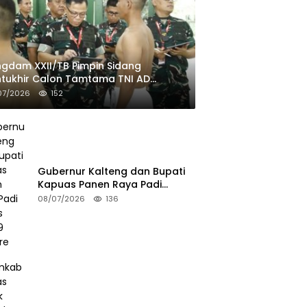
gdam XXII/TB Pimpin Sidang
tukhir Calon Tamtama TNI AD
ombang II TA 2026
07/2026
152
Gubernur Kalteng dan Bupati
Kapuas Panen Raya Padi
Seluas 25.799 Hektare
08/07/2026
136