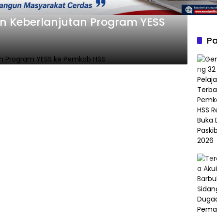
n Keberlanjutan Program YESS
Pa