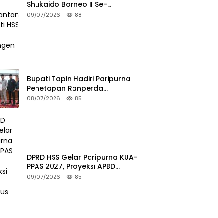
Shukaido Borneo II Se-
Kalimantan, Bupati HSS Lepas
09/07/2026
88
Kontingen FORKI
Bupati Tapin Hadiri Paripurna
Penetapan Ranperda
Perubahan Perangkat Daerah
08/07/2026
85
DPRD HSS Gelar Paripurna KUA-
PPAS 2027, Proyeksi APBD
Tembus Rp2,15 Triliun
09/07/2026
85