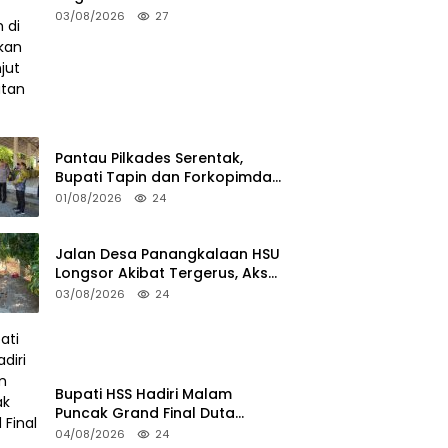
Tanah di HSS Akan Berlanjut
03/08/2026
27
Tuntutan JPU
Pantau Pilkades Serentak,
Bupati Tapin dan Forkopimda
Turun ke TPS
01/08/2026
24
Jalan Desa Panangkalaan HSU
Longsor Akibat Tergerus, Akses
Warga Putus
03/08/2026
24
Bupati HSS Hadiri Malam
Puncak Grand Final Duta
Pariwisata 2026
04/08/2026
24