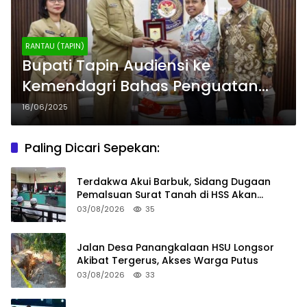
RANTAU (TAPIN)
Bupati Tapin Audiensi ke
Kemendagri Bahas Penguatan
Posyandu dan Layanan Dasar
16/06/2025
Desa
Paling Dicari Sepekan:
Terdakwa Akui Barbuk, Sidang Dugaan
Pemalsuan Surat Tanah di HSS Akan
Berlanjut Tuntutan JPU
03/08/2026
35
Jalan Desa Panangkalaan HSU Longsor
Akibat Tergerus, Akses Warga Putus
03/08/2026
33