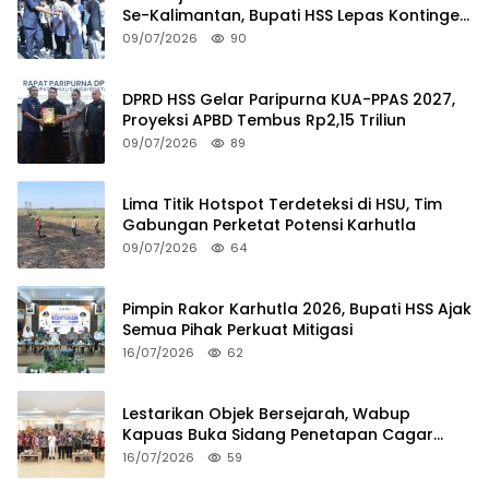
Se-Kalimantan, Bupati HSS Lepas Kontingen
FORKI
09/07/2026
90
DPRD HSS Gelar Paripurna KUA-PPAS 2027,
Proyeksi APBD Tembus Rp2,15 Triliun
09/07/2026
89
Lima Titik Hotspot Terdeteksi di HSU, Tim
Gabungan Perketat Potensi Karhutla
09/07/2026
64
Pimpin Rakor Karhutla 2026, Bupati HSS Ajak
Semua Pihak Perkuat Mitigasi
16/07/2026
62
Lestarikan Objek Bersejarah, Wabup
Kapuas Buka Sidang Penetapan Cagar
Budaya 2026
16/07/2026
59