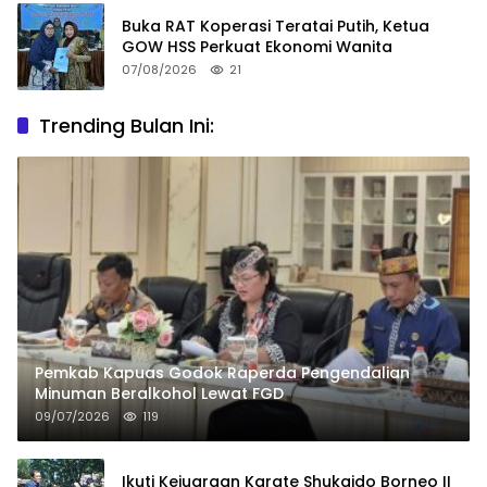
Buka RAT Koperasi Teratai Putih, Ketua
GOW HSS Perkuat Ekonomi Wanita
07/08/2026
21
Trending Bulan Ini:
Pemkab Kapuas Godok Raperda Pengendalian
Minuman Beralkohol Lewat FGD
09/07/2026
119
Ikuti Kejuaraan Karate Shukaido Borneo II