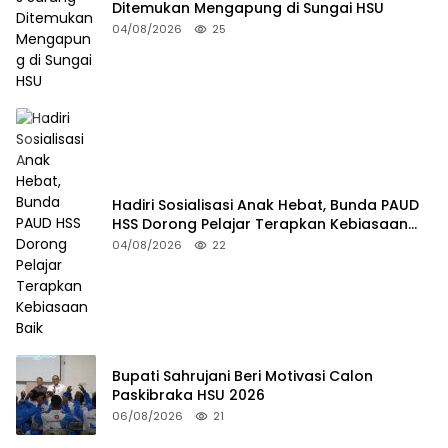
Ditemukan Mengapung di Sungai HSU
04/08/2026
25
Hadiri Sosialisasi Anak Hebat, Bunda PAUD
HSS Dorong Pelajar Terapkan Kebiasaan
Baik
04/08/2026
22
Bupati Sahrujani Beri Motivasi Calon
Paskibraka HSU 2026
06/08/2026
21