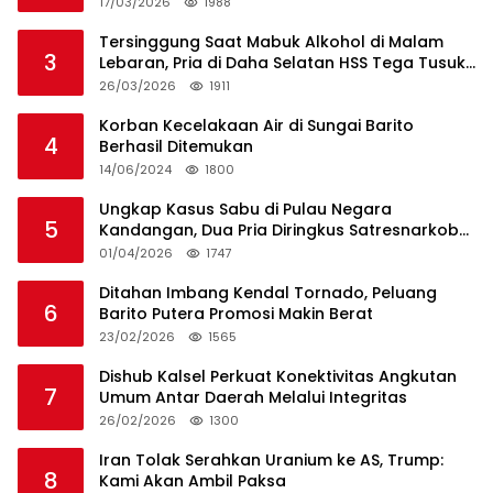
17/03/2026
1988
Tersinggung Saat Mabuk Alkohol di Malam
3
Lebaran, Pria di Daha Selatan HSS Tega Tusuk
Teman Sendiri
26/03/2026
1911
Korban Kecelakaan Air di Sungai Barito
4
Berhasil Ditemukan
14/06/2024
1800
Ungkap Kasus Sabu di Pulau Negara
5
Kandangan, Dua Pria Diringkus Satresnarkoba
HSS
01/04/2026
1747
Ditahan Imbang Kendal Tornado, Peluang
6
Barito Putera Promosi Makin Berat
23/02/2026
1565
Dishub Kalsel Perkuat Konektivitas Angkutan
7
Umum Antar Daerah Melalui Integritas
26/02/2026
1300
Iran Tolak Serahkan Uranium ke AS, Trump:
8
Kami Akan Ambil Paksa