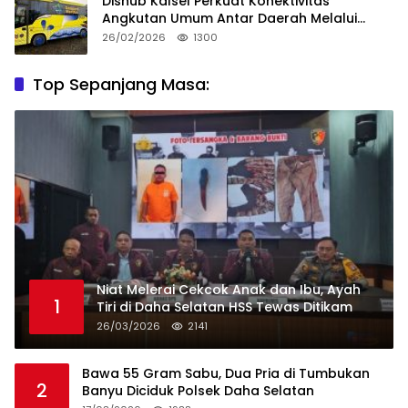
Dishub Kalsel Perkuat Konektivitas
Angkutan Umum Antar Daerah Melalui
Integritas
26/02/2026
1300
Top Sepanjang Masa:
Niat Melerai Cekcok Anak dan Ibu, Ayah
1
Tiri di Daha Selatan HSS Tewas Ditikam
26/03/2026
2141
Bawa 55 Gram Sabu, Dua Pria di Tumbukan
2
Banyu Diciduk Polsek Daha Selatan