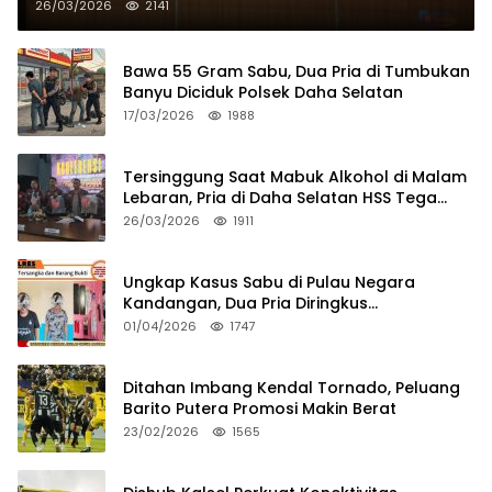
26/03/2026
2141
Bawa 55 Gram Sabu, Dua Pria di Tumbukan
Banyu Diciduk Polsek Daha Selatan
17/03/2026
1988
Tersinggung Saat Mabuk Alkohol di Malam
Lebaran, Pria di Daha Selatan HSS Tega
Tusuk Teman Sendiri
26/03/2026
1911
Ungkap Kasus Sabu di Pulau Negara
Kandangan, Dua Pria Diringkus
Satresnarkoba HSS
01/04/2026
1747
Ditahan Imbang Kendal Tornado, Peluang
Barito Putera Promosi Makin Berat
23/02/2026
1565