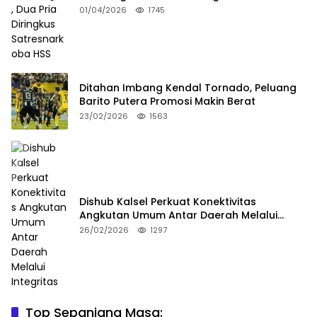
Satresnarkoba HSS
01/04/2026
1745
Ditahan Imbang Kendal Tornado, Peluang
Barito Putera Promosi Makin Berat
23/02/2026
1563
Dishub Kalsel Perkuat Konektivitas
Angkutan Umum Antar Daerah Melalui
Integritas
26/02/2026
1297
Top Sepanjang Masa:
Niat Melerai Cekcok Anak dan Ibu, Ayah