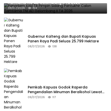
Tamtama TNI AD Gelombang II TA 2026
08/07/2026
154
Gubernur Kalteng dan Bupati Kapuas
Panen Raya Padi Seluas 25.799 Hektare
08/07/2026
138
Pemkab Kapuas Godok Raperda
Pengendalian Minuman Beralkohol Lewat
FGD
09/07/2026
117