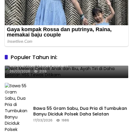
Populer Tahun Ini:
Niat Melerai Cekcok Anak dan Ibu, Ayah Tiri di Daha
Selatan HSS Tewas Ditikam
26/03/2026
2139
Bawa 55 Gram Sabu, Dua Pria di Tumbukan
Banyu Diciduk Polsek Daha Selatan
17/03/2026
1986