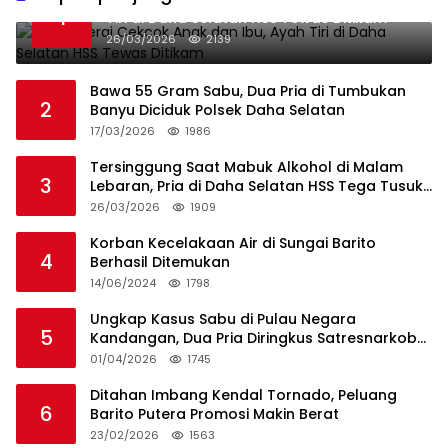
1
Tiri di Daha Selatan HSS Tewas Ditikam
26/03/2026
2139
Bawa 55 Gram Sabu, Dua Pria di Tumbukan
2
Banyu Diciduk Polsek Daha Selatan
17/03/2026
1986
Tersinggung Saat Mabuk Alkohol di Malam
3
Lebaran, Pria di Daha Selatan HSS Tega Tusuk
Teman Sendiri
26/03/2026
1909
Korban Kecelakaan Air di Sungai Barito
4
Berhasil Ditemukan
14/06/2024
1798
Ungkap Kasus Sabu di Pulau Negara
5
Kandangan, Dua Pria Diringkus Satresnarkoba
HSS
01/04/2026
1745
Ditahan Imbang Kendal Tornado, Peluang
6
Barito Putera Promosi Makin Berat
23/02/2026
1563