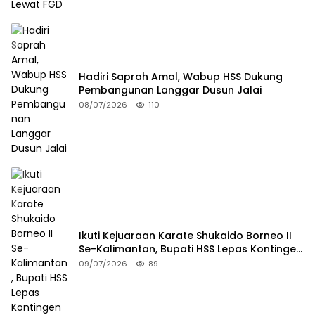
Hadiri Saprah Amal, Wabup HSS Dukung
Pembangunan Langgar Dusun Jalai
08/07/2026
110
Ikuti Kejuaraan Karate Shukaido Borneo II
Se-Kalimantan, Bupati HSS Lepas Kontingen
FORKI
09/07/2026
89