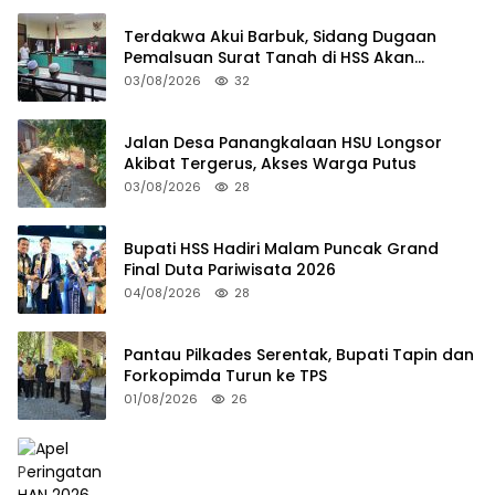
Terdakwa Akui Barbuk, Sidang Dugaan
Pemalsuan Surat Tanah di HSS Akan
Berlanjut Tuntutan JPU
03/08/2026
32
Jalan Desa Panangkalaan HSU Longsor
Akibat Tergerus, Akses Warga Putus
03/08/2026
28
Bupati HSS Hadiri Malam Puncak Grand
Final Duta Pariwisata 2026
04/08/2026
28
Pantau Pilkades Serentak, Bupati Tapin dan
Forkopimda Turun ke TPS
01/08/2026
26