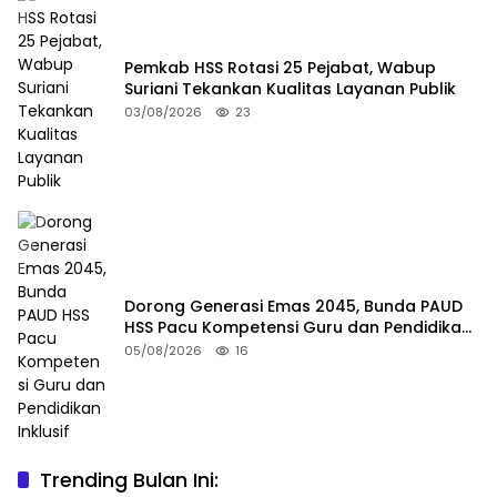
Pemkab HSS Rotasi 25 Pejabat, Wabup
Suriani Tekankan Kualitas Layanan Publik
03/08/2026
23
Dorong Generasi Emas 2045, Bunda PAUD
HSS Pacu Kompetensi Guru dan Pendidikan
Inklusif
05/08/2026
16
Trending Bulan Ini:
Pangdam XXII/TB Pimpin Sidang Pantukhir Calon