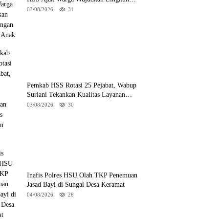
Ramah Anak
03/08/2026
31
Pemkab HSS Rotasi 25 Pejabat, Wabup
Suriani Tekankan Kualitas Layanan
Publik
03/08/2026
30
Inafis Polres HSU Olah TKP Penemuan
Jasad Bayi di Sungai Desa Keramat
04/08/2026
28