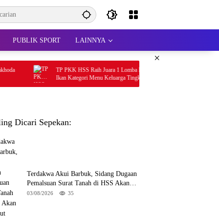
PUBLIK SPORT
LAINNYA
×
TP PKK HSS Raih Juara 1 Lomba Masak Serba
Gandeng DKP, TP 
Ikan Kategori Menu Keluarga Tingkat Kalsel
Serba Ikan Cegah S
ling Dicari Sepekan:
Terdakwa Akui Barbuk, Sidang Dugaan
Pemalsuan Surat Tanah di HSS Akan
Berlanjut Tuntutan JPU
03/08/2026
35