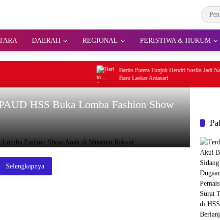
TARA
DAERAH
REGIONAL
PERISTIWA & HUKUM
Barito Putera Tunjuk Hendri Susilo Jadi Nakhoda
Baru Laskar Antasari
da PAUD HSS Buka Lomba Fashion Show
Pa
Selengkapnya