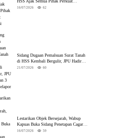
HSS Ajak Semua Pihak Perkuat
Mitigasi
16/07/2026
62
Sidang Dugaan Pemalsuan Surat Tanah
di HSS Kembali Bergulir, JPU Hadirkan
3 Saksi Pelapor
21/07/2026
60
Lestarikan Objek Bersejarah, Wabup
Kapuas Buka Sidang Penetapan Cagar
Budaya 2026
16/07/2026
59