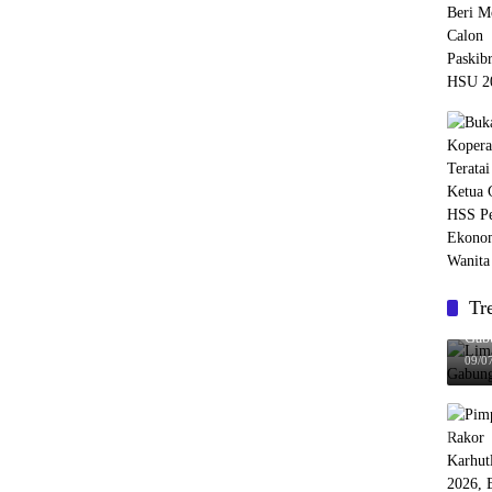
Tr
Lima
Gabu
09/0