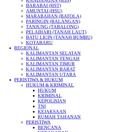
KANDANGAN (HSS)
BARABAI (HST)
AMUNTAI (HSU)
MARABAHAN (BATOLA)
PARINGIN (BALANGAN)
TANJUNG (TABALONG)
PELAIHARI (TANAH LAUT)
BATU LICIN (TANAH BUMBU)
KOTABARU
REGIONAL
KALIMANTAN SELATAN
KALIMANTAN TENGAH
KALIMANTAN TIMUR
KALIMANTAN BARAT
KALIMANTAN UTARA
PERISTIWA & HUKUM
HUKUM & KRIMINAL
HUKUM
KRIMINAL
KEPOLISIAN
TNI
KEJAKSAAN
RUMAH TAHANAN
PERISTIWA
BENCANA