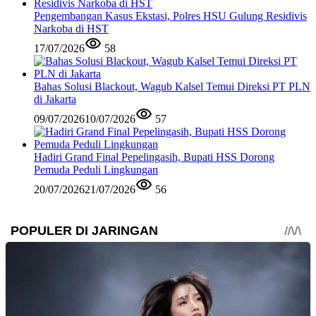
Pengembangan Kasus Ekstasi, Polres HSU Gulung Residivis
Narkoba di HST
17/07/2026
58
Bahas Solusi Blackout, Wagub Kalsel Temui Direksi PT PLN
di Jakarta
09/07/2026
10/07/2026
57
Hadiri Grand Final Pepelingasih, Bupati HSS Dorong
Pemuda Peduli Lingkungan
20/07/2026
21/07/2026
56