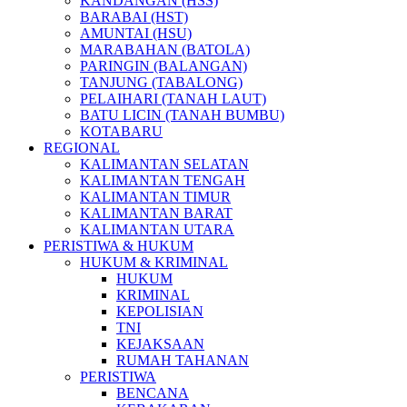
KANDANGAN (HSS)
BARABAI (HST)
AMUNTAI (HSU)
MARABAHAN (BATOLA)
PARINGIN (BALANGAN)
TANJUNG (TABALONG)
PELAIHARI (TANAH LAUT)
BATU LICIN (TANAH BUMBU)
KOTABARU
REGIONAL
KALIMANTAN SELATAN
KALIMANTAN TENGAH
KALIMANTAN TIMUR
KALIMANTAN BARAT
KALIMANTAN UTARA
PERISTIWA & HUKUM
HUKUM & KRIMINAL
HUKUM
KRIMINAL
KEPOLISIAN
TNI
KEJAKSAAN
RUMAH TAHANAN
PERISTIWA
BENCANA