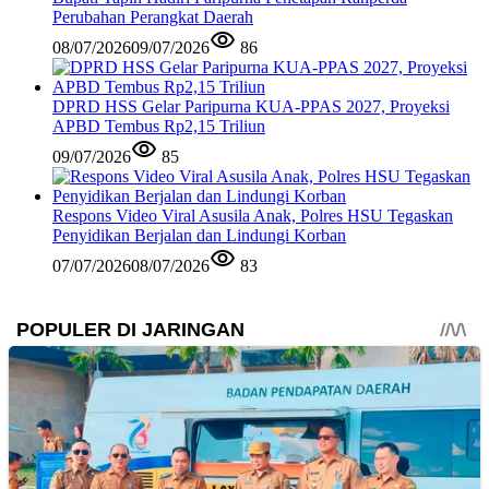
Perubahan Perangkat Daerah
08/07/2026
09/07/2026
86
DPRD HSS Gelar Paripurna KUA-PPAS 2027, Proyeksi
APBD Tembus Rp2,15 Triliun
09/07/2026
85
Respons Video Viral Asusila Anak, Polres HSU Tegaskan
Penyidikan Berjalan dan Lindungi Korban
07/07/2026
08/07/2026
83