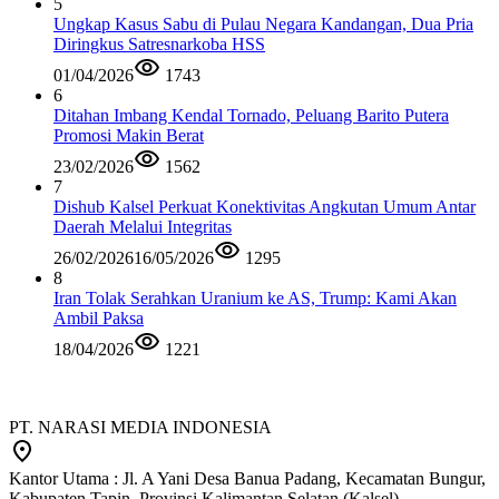
5
Ungkap Kasus Sabu di Pulau Negara Kandangan, Dua Pria
Diringkus Satresnarkoba HSS
01/04/2026
1743
6
Ditahan Imbang Kendal Tornado, Peluang Barito Putera
Promosi Makin Berat
23/02/2026
1562
7
Dishub Kalsel Perkuat Konektivitas Angkutan Umum Antar
Daerah Melalui Integritas
26/02/2026
16/05/2026
1295
8
Iran Tolak Serahkan Uranium ke AS, Trump: Kami Akan
Ambil Paksa
18/04/2026
1221
PT. NARASI MEDIA INDONESIA
Kantor Utama : Jl. A Yani Desa Banua Padang, Kecamatan Bungur,
Kabupaten Tapin, Provinsi Kalimantan Selatan (Kalsel).