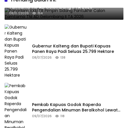
Pangdam XXII/TB Pimpin Sidang Pantukhir Calon
Tamtama TNI AD Gelombang II TA 2026
08/07/2026
154
Gubernur Kalteng dan Bupati Kapuas
Panen Raya Padi Seluas 25.799 Hektare
08/07/2026
138
Pemkab Kapuas Godok Raperda
Pengendalian Minuman Beralkohol Lewat
FGD
09/07/2026
118