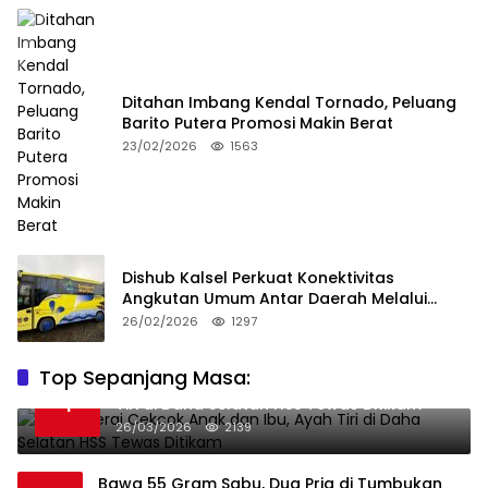
Ditahan Imbang Kendal Tornado, Peluang
Barito Putera Promosi Makin Berat
23/02/2026
1563
Dishub Kalsel Perkuat Konektivitas
Angkutan Umum Antar Daerah Melalui
Integritas
26/02/2026
1297
Top Sepanjang Masa:
Niat Melerai Cekcok Anak dan Ibu, Ayah
1
Tiri di Daha Selatan HSS Tewas Ditikam
26/03/2026
2139
Bawa 55 Gram Sabu, Dua Pria di Tumbukan