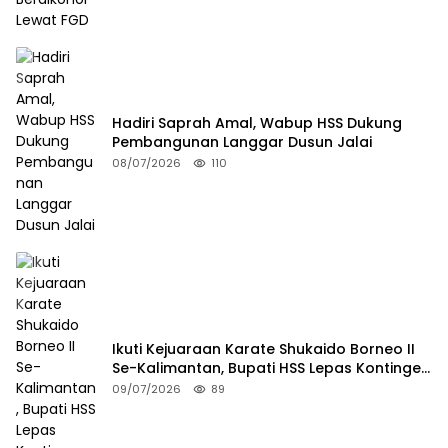
Hadiri Saprah Amal, Wabup HSS Dukung
Pembangunan Langgar Dusun Jalai
08/07/2026
110
Ikuti Kejuaraan Karate Shukaido Borneo II
Se-Kalimantan, Bupati HSS Lepas Kontingen
FORKI
09/07/2026
89