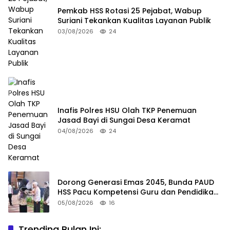
Pemkab HSS Rotasi 25 Pejabat, Wabup
Suriani Tekankan Kualitas Layanan Publik
03/08/2026
24
Inafis Polres HSU Olah TKP Penemuan
Jasad Bayi di Sungai Desa Keramat
04/08/2026
24
Dorong Generasi Emas 2045, Bunda PAUD
HSS Pacu Kompetensi Guru dan Pendidikan
Inklusif
05/08/2026
16
Trending Bulan Ini: