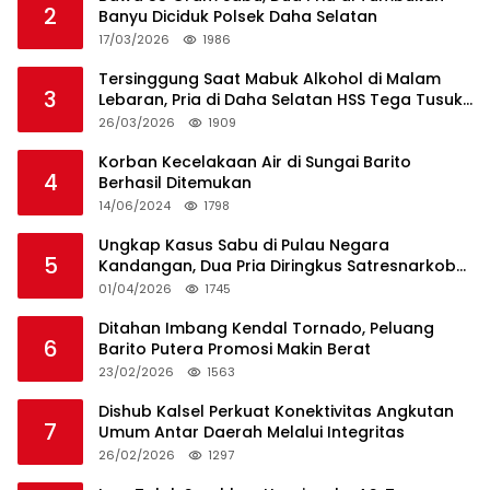
2
Banyu Diciduk Polsek Daha Selatan
17/03/2026
1986
Tersinggung Saat Mabuk Alkohol di Malam
3
Lebaran, Pria di Daha Selatan HSS Tega Tusuk
Teman Sendiri
26/03/2026
1909
Korban Kecelakaan Air di Sungai Barito
4
Berhasil Ditemukan
14/06/2024
1798
Ungkap Kasus Sabu di Pulau Negara
5
Kandangan, Dua Pria Diringkus Satresnarkoba
HSS
01/04/2026
1745
Ditahan Imbang Kendal Tornado, Peluang
6
Barito Putera Promosi Makin Berat
23/02/2026
1563
Dishub Kalsel Perkuat Konektivitas Angkutan
7
Umum Antar Daerah Melalui Integritas
26/02/2026
1297