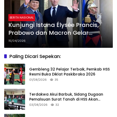
BERITA NASIONAL
Kunjungi Istana Élysée Prancis,
Prabowo dan Macron Gelar
Pertemuan Empat Mata
15/04/2026
Paling Dicari Sepekan:
Gembleng 32 Pelajar Terbaik, Pemkab HSS
Resmi Buka Diklat Paskibraka 2026
01/08/2026
35
Terdakwa Akui Barbuk, Sidang Dugaan
Pemalsuan Surat Tanah di HSS Akan
Berlanjut Tuntutan JPU
03/08/2026
32