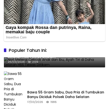
Populer Tahun Ini:
Niat Melerai Cekcok Anak dan Ibu, Ayah Tiri di Daha
Selatan HSS Tewas Ditikam
26/03/2026
2139
Bawa 55 Gram Sabu, Dua Pria di Tumbukan
Banyu Diciduk Polsek Daha Selatan
17/03/2026
1986