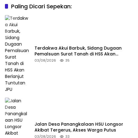
Paling Dicari Sepekan:
Terdakwa Akui Barbuk, Sidang Dugaan
Pemalsuan Surat Tanah di HSS Akan
Berlanjut Tuntutan JPU
03/08/2026
35
Jalan Desa Panangkalaan HSU Longsor
Akibat Tergerus, Akses Warga Putus
03/08/2026
33