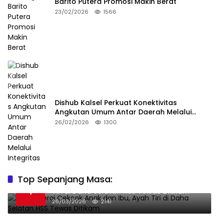
Barito Putera Promosi Makin Berat
23/02/2026
1566
Dishub Kalsel Perkuat Konektivitas
Angkutan Umum Antar Daerah Melalui
Integritas
26/02/2026
1300
Top Sepanjang Masa:
Niat Melerai Cekcok Anak dan Ibu, Ayah
1
Tiri di Daha Selatan HSS Tewas Ditikam
26/03/2026
2141