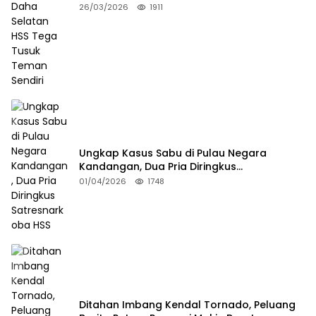
Tusuk Teman Sendiri
26/03/2026
1911
Ungkap Kasus Sabu di Pulau Negara
Kandangan, Dua Pria Diringkus
Satresnarkoba HSS
01/04/2026
1748
Ditahan Imbang Kendal Tornado, Peluang