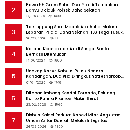
Bawa 55 Gram Sabu, Dua Pria di Tumbukan
2
Banyu Diciduk Polsek Daha Selatan
17/03/2026
1988
Tersinggung Saat Mabuk Alkohol di Malam
3
Lebaran, Pria di Daha Selatan HSS Tega Tusuk
Teman Sendiri
26/03/2026
1911
Korban Kecelakaan Air di Sungai Barito
4
Berhasil Ditemukan
14/06/2024
1800
Ungkap Kasus Sabu di Pulau Negara
5
Kandangan, Dua Pria Diringkus Satresnarkoba
HSS
01/04/2026
1748
Ditahan Imbang Kendal Tornado, Peluang
6
Barito Putera Promosi Makin Berat
23/02/2026
1566
Dishub Kalsel Perkuat Konektivitas Angkutan
7
Umum Antar Daerah Melalui Integritas
26/02/2026
1300