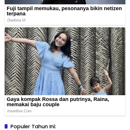
Populer Tahun Ini:
Niat Melerai Cekcok Anak dan Ibu, Ayah Tiri di Daha