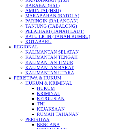
KANDANGAN (HSS)
BARABAI (HST)
AMUNTAI (HSU)
MARABAHAN (BATOLA)
PARINGIN (BALANGAN)
TANJUNG (TABALONG)
PELAIHARI (TANAH LAUT)
BATU LICIN (TANAH BUMBU)
KOTABARU
REGIONAL
KALIMANTAN SELATAN
KALIMANTAN TENGAH
KALIMANTAN TIMUR
KALIMANTAN BARAT
KALIMANTAN UTARA
PERISTIWA & HUKUM
HUKUM & KRIMINAL
HUKUM
KRIMINAL
KEPOLISIAN
TNI
KEJAKSAAN
RUMAH TAHANAN
PERISTIWA
BENCANA