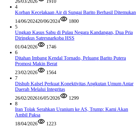
26/03/2026
1910
4
Korban Kecelakaan Air di Sungai Barito Berhasil Ditemukan
14/06/2024
20/06/2024
1800
5
Ungkap Kasus Sabu di Pulau Negara Kandangan, Dua Pria
Diringkus Satresnarkoba HSS
01/04/2026
1746
6
Ditahan Imbang Kendal Tornado, Peluang Barito Putera
Promosi Makin Berat
23/02/2026
1564
7
Dishub Kalsel Perkuat Konektivitas Angkutan Umum Antar
Daerah Melalui Integritas
26/02/2026
16/05/2026
1299
8
Iran Tolak Serahkan Uranium ke AS, Trump: Kami Akan
Ambil Paksa
18/04/2026
1223