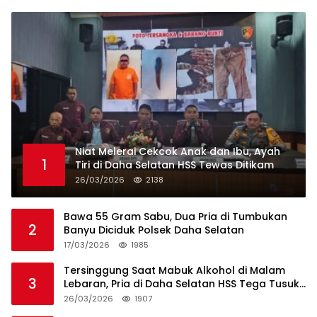
Niat Melerai Cekcok Anak dan Ibu, Ayah
1
Tiri di Daha Selatan HSS Tewas Ditikam
26/03/2026
2138
Bawa 55 Gram Sabu, Dua Pria di Tumbukan
2
Banyu Diciduk Polsek Daha Selatan
17/03/2026
1985
Tersinggung Saat Mabuk Alkohol di Malam
3
Lebaran, Pria di Daha Selatan HSS Tega Tusuk
Teman Sendiri
26/03/2026
1907