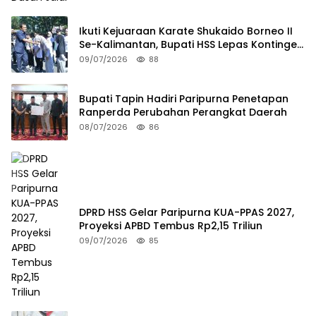
Ikuti Kejuaraan Karate Shukaido Borneo II
Se-Kalimantan, Bupati HSS Lepas Kontingen
FORKI
09/07/2026
88
Bupati Tapin Hadiri Paripurna Penetapan
Ranperda Perubahan Perangkat Daerah
08/07/2026
86
DPRD HSS Gelar Paripurna KUA-PPAS 2027,
Proyeksi APBD Tembus Rp2,15 Triliun
09/07/2026
85