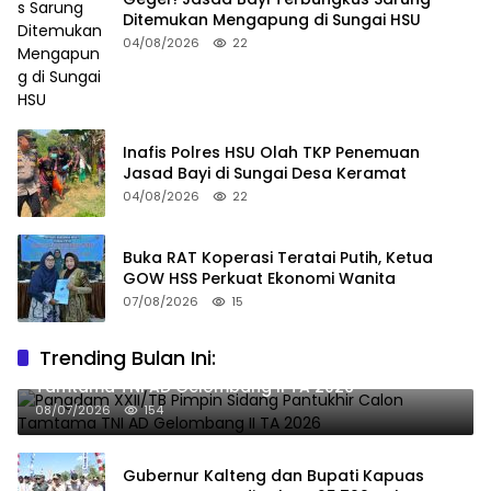
Ditemukan Mengapung di Sungai HSU
04/08/2026
22
Inafis Polres HSU Olah TKP Penemuan
Jasad Bayi di Sungai Desa Keramat
04/08/2026
22
Buka RAT Koperasi Teratai Putih, Ketua
GOW HSS Perkuat Ekonomi Wanita
07/08/2026
15
Trending Bulan Ini:
Pangdam XXII/TB Pimpin Sidang Pantukhir Calon
Tamtama TNI AD Gelombang II TA 2026
08/07/2026
154
Gubernur Kalteng dan Bupati Kapuas