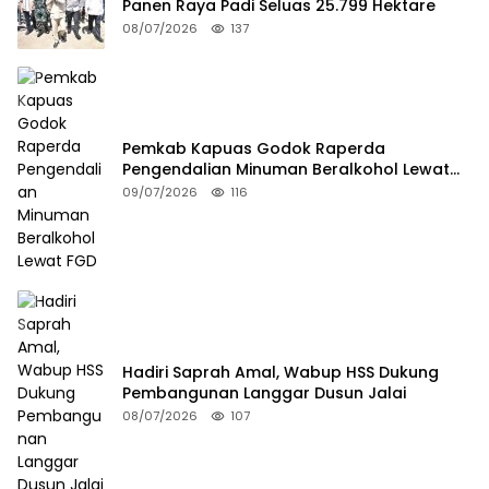
Panen Raya Padi Seluas 25.799 Hektare
08/07/2026
137
Pemkab Kapuas Godok Raperda
Pengendalian Minuman Beralkohol Lewat
FGD
09/07/2026
116
Hadiri Saprah Amal, Wabup HSS Dukung
Pembangunan Langgar Dusun Jalai
08/07/2026
107