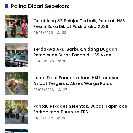
Paling Dicari Sepekan:
Gembleng 32 Pelajar Terbaik, Pemkab HSS
Resmi Buka Diklat Paskibraka 2026
01/08/2026
33
Terdakwa Akui Barbuk, Sidang Dugaan
Pemalsuan Surat Tanah di HSS Akan
Berlanjut Tuntutan JPU
03/08/2026
31
Jalan Desa Panangkalaan HSU Longsor
Akibat Tergerus, Akses Warga Putus
03/08/2026
27
Pantau Pilkades Serentak, Bupati Tapin dan
Forkopimda Turun ke TPS
01/08/2026
26