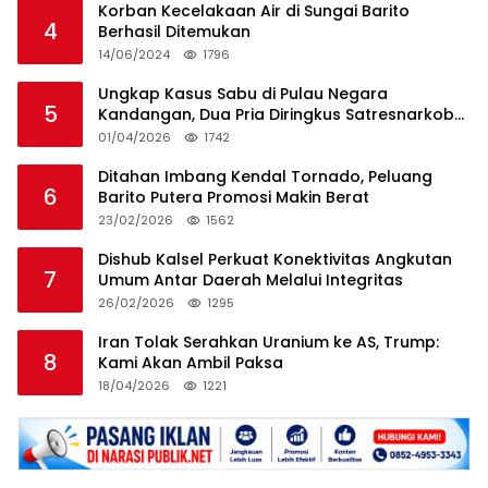
Korban Kecelakaan Air di Sungai Barito
4
Berhasil Ditemukan
14/06/2024
1796
Ungkap Kasus Sabu di Pulau Negara
5
Kandangan, Dua Pria Diringkus Satresnarkoba
HSS
01/04/2026
1742
Ditahan Imbang Kendal Tornado, Peluang
6
Barito Putera Promosi Makin Berat
23/02/2026
1562
Dishub Kalsel Perkuat Konektivitas Angkutan
7
Umum Antar Daerah Melalui Integritas
26/02/2026
1295
Iran Tolak Serahkan Uranium ke AS, Trump:
8
Kami Akan Ambil Paksa
18/04/2026
1221