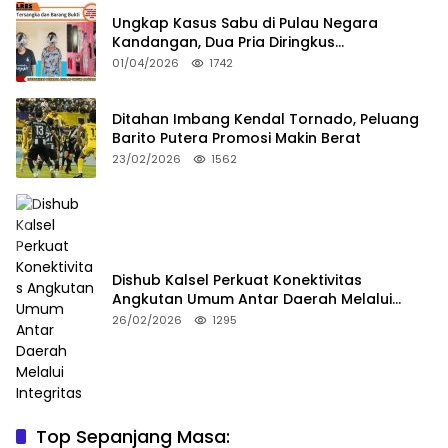
Ungkap Kasus Sabu di Pulau Negara
Kandangan, Dua Pria Diringkus
Satresnarkoba HSS
01/04/2026
1742
Ditahan Imbang Kendal Tornado, Peluang
Barito Putera Promosi Makin Berat
23/02/2026
1562
Dishub Kalsel Perkuat Konektivitas
Angkutan Umum Antar Daerah Melalui
Integritas
26/02/2026
1295
Top Sepanjang Masa: