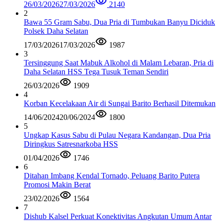
26/03/2026
27/03/2026
2140
2
Bawa 55 Gram Sabu, Dua Pria di Tumbukan Banyu Diciduk
Polsek Daha Selatan
17/03/2026
17/03/2026
1987
3
Tersinggung Saat Mabuk Alkohol di Malam Lebaran, Pria di
Daha Selatan HSS Tega Tusuk Teman Sendiri
26/03/2026
1909
4
Korban Kecelakaan Air di Sungai Barito Berhasil Ditemukan
14/06/2024
20/06/2024
1800
5
Ungkap Kasus Sabu di Pulau Negara Kandangan, Dua Pria
Diringkus Satresnarkoba HSS
01/04/2026
1746
6
Ditahan Imbang Kendal Tornado, Peluang Barito Putera
Promosi Makin Berat
23/02/2026
1564
7
Dishub Kalsel Perkuat Konektivitas Angkutan Umum Antar