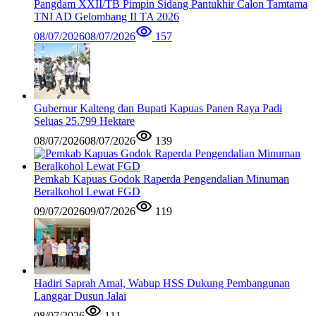
Pangdam XXII/TB Pimpin Sidang Pantukhir Calon Tamtama
TNI AD Gelombang II TA 2026
08/07/2026
08/07/2026
157
Gubernur Kalteng dan Bupati Kapuas Panen Raya Padi
Seluas 25.799 Hektare
08/07/2026
08/07/2026
139
Pemkab Kapuas Godok Raperda Pengendalian Minuman
Beralkohol Lewat FGD
09/07/2026
09/07/2026
119
Hadiri Saprah Amal, Wabup HSS Dukung Pembangunan
Langgar Dusun Jalai
08/07/2026
111