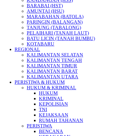
KANDANGAN (HSS)
BARABAI (HST)
AMUNTAI (HSU)
MARABAHAN (BATOLA)
PARINGIN (BALANGAN)
TANJUNG (TABALONG)
PELAIHARI (TANAH LAUT)
BATU LICIN (TANAH BUMBU)
KOTABARU
REGIONAL
KALIMANTAN SELATAN
KALIMANTAN TENGAH
KALIMANTAN TIMUR
KALIMANTAN BARAT
KALIMANTAN UTARA
PERISTIWA & HUKUM
HUKUM & KRIMINAL
HUKUM
KRIMINAL
KEPOLISIAN
TNI
KEJAKSAAN
RUMAH TAHANAN
PERISTIWA
BENCANA