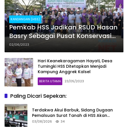
KANDANGAN (HSS)
Pemkab HSS Jadikan RSUD Hasan
Basry Sebagai Pusat Konservasi
Anggrek
02/06/2023
Hari Keanekaragaman Hayati, Desa
Tumingki HSS Ditetapkan Menjadi
Kampung Anggrek Kalsel
BERITA UTAMA
23/05/2023
Paling Dicari Sepekan:
Terdakwa Akui Barbuk, Sidang Dugaan
Pemalsuan Surat Tanah di HSS Akan
Berlanjut Tuntutan JPU
03/08/2026
34