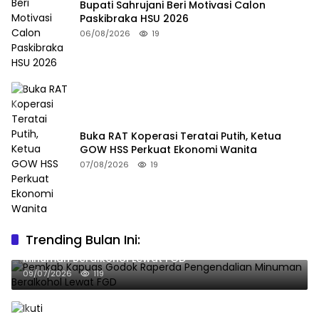
Bupati Sahrujani Beri Motivasi Calon
Paskibraka HSU 2026
06/08/2026
19
Buka RAT Koperasi Teratai Putih, Ketua
GOW HSS Perkuat Ekonomi Wanita
07/08/2026
19
Trending Bulan Ini:
Pemkab Kapuas Godok Raperda Pengendalian
Minuman Beralkohol Lewat FGD
09/07/2026
119