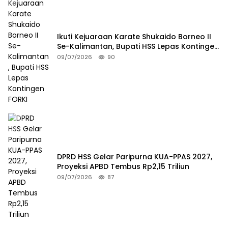
Ikuti Kejuaraan Karate Shukaido Borneo II
Se-Kalimantan, Bupati HSS Lepas Kontingen
FORKI
09/07/2026
90
DPRD HSS Gelar Paripurna KUA-PPAS 2027,
Proyeksi APBD Tembus Rp2,15 Triliun
09/07/2026
87