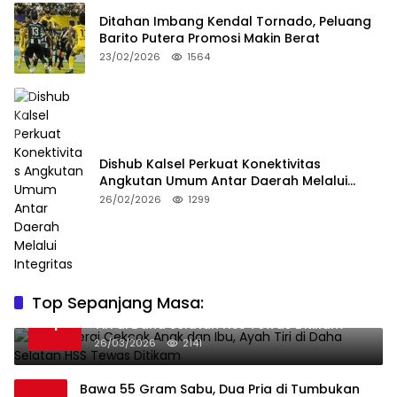
Ditahan Imbang Kendal Tornado, Peluang
Barito Putera Promosi Makin Berat
23/02/2026
1564
Dishub Kalsel Perkuat Konektivitas
Angkutan Umum Antar Daerah Melalui
Integritas
26/02/2026
1299
Top Sepanjang Masa:
Niat Melerai Cekcok Anak dan Ibu, Ayah
1
Tiri di Daha Selatan HSS Tewas Ditikam
26/03/2026
2141
Bawa 55 Gram Sabu, Dua Pria di Tumbukan