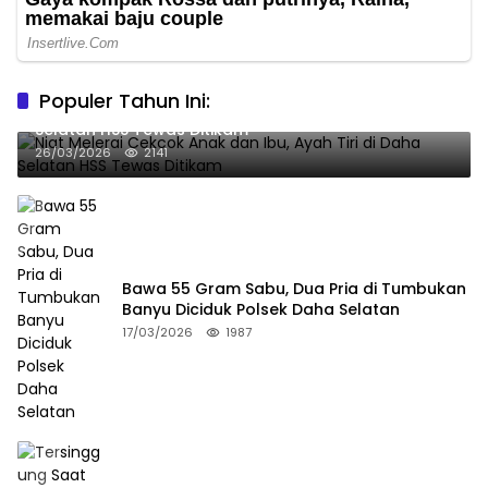
Populer Tahun Ini:
Niat Melerai Cekcok Anak dan Ibu, Ayah Tiri di Daha
Selatan HSS Tewas Ditikam
26/03/2026
2141
Bawa 55 Gram Sabu, Dua Pria di Tumbukan
Banyu Diciduk Polsek Daha Selatan
17/03/2026
1987