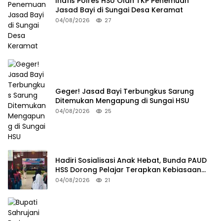
Inafis Polres HSU Olah TKP Penemuan
Jasad Bayi di Sungai Desa Keramat
04/08/2026
27
Geger! Jasad Bayi Terbungkus Sarung
Ditemukan Mengapung di Sungai HSU
04/08/2026
25
Hadiri Sosialisasi Anak Hebat, Bunda PAUD
HSS Dorong Pelajar Terapkan Kebiasaan
Baik
04/08/2026
21