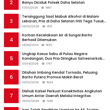
2
Banyu Diciduk Polsek Daha Selatan
17/03/2026
1987
Tersinggung Saat Mabuk Alkohol di Malam
3
Lebaran, Pria di Daha Selatan HSS Tega Tusuk
Teman Sendiri
26/03/2026
1910
Korban Kecelakaan Air di Sungai Barito
4
Berhasil Ditemukan
14/06/2024
1800
Ungkap Kasus Sabu di Pulau Negara
5
Kandangan, Dua Pria Diringkus Satresnarkoba
HSS
01/04/2026
1747
Ditahan Imbang Kendal Tornado, Peluang
6
Barito Putera Promosi Makin Berat
23/02/2026
1564
Dishub Kalsel Perkuat Konektivitas Angkutan
7
Umum Antar Daerah Melalui Integritas
26/02/2026
1299
Iran Tolak Serahkan Uranium ke AS, Trump: