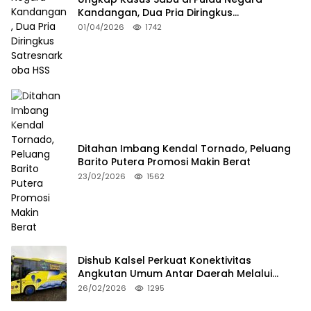
Kandangan, Dua Pria Diringkus
Satresnarkoba HSS
01/04/2026
1742
Ditahan Imbang Kendal Tornado, Peluang
Barito Putera Promosi Makin Berat
23/02/2026
1562
Dishub Kalsel Perkuat Konektivitas
Angkutan Umum Antar Daerah Melalui
Integritas
26/02/2026
1295