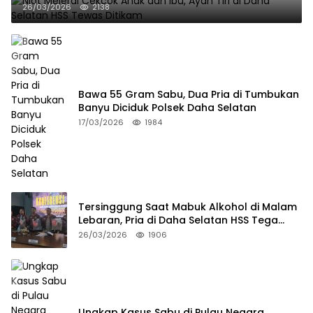
26/03/2026
2138
Bawa 55 Gram Sabu, Dua Pria di Tumbukan
Banyu Diciduk Polsek Daha Selatan
17/03/2026
1984
Tersinggung Saat Mabuk Alkohol di Malam
Lebaran, Pria di Daha Selatan HSS Tega
Tusuk Teman Sendiri
26/03/2026
1906
Ungkap Kasus Sabu di Pulau Negara