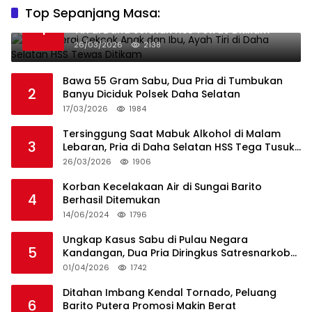
Top Sepanjang Masa:
Niat Melerai Cekcok Anak dan Ibu, Ayah
1
Tiri di Daha Selatan HSS Tewas Ditikam
26/03/2026
2138
Bawa 55 Gram Sabu, Dua Pria di Tumbukan
2
Banyu Diciduk Polsek Daha Selatan
17/03/2026
1984
Tersinggung Saat Mabuk Alkohol di Malam
3
Lebaran, Pria di Daha Selatan HSS Tega Tusuk
Teman Sendiri
26/03/2026
1906
Korban Kecelakaan Air di Sungai Barito
4
Berhasil Ditemukan
14/06/2024
1796
Ungkap Kasus Sabu di Pulau Negara
5
Kandangan, Dua Pria Diringkus Satresnarkoba
HSS
01/04/2026
1742
Ditahan Imbang Kendal Tornado, Peluang
6
Barito Putera Promosi Makin Berat