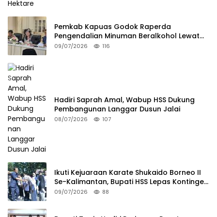
Pemkab Kapuas Godok Raperda
Pengendalian Minuman Beralkohol Lewat
FGD
09/07/2026
116
Hadiri Saprah Amal, Wabup HSS Dukung
Pembangunan Langgar Dusun Jalai
08/07/2026
107
Ikuti Kejuaraan Karate Shukaido Borneo II
Se-Kalimantan, Bupati HSS Lepas Kontingen
FORKI
09/07/2026
88