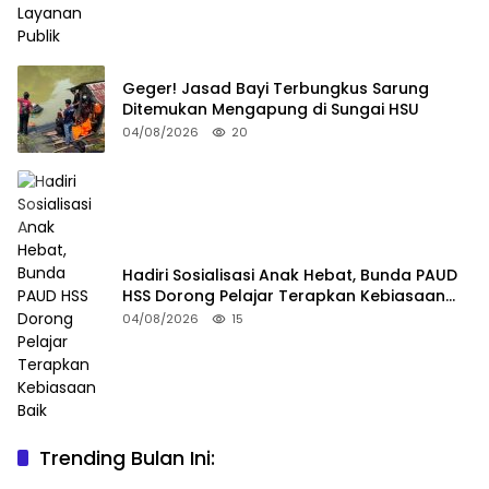
Geger! Jasad Bayi Terbungkus Sarung
Ditemukan Mengapung di Sungai HSU
04/08/2026
20
Hadiri Sosialisasi Anak Hebat, Bunda PAUD
HSS Dorong Pelajar Terapkan Kebiasaan
Baik
04/08/2026
15
Trending Bulan Ini: