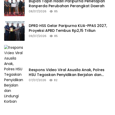
Bupati Tapin Hadiri Paripurna Penetapan
Ranperda Perubahan Perangkat Daerah
08/07/2026
85
DPRD HSS Gelar Paripurna KUA-PPAS 2027,
Proyeksi APBD Tembus Rp2,15 Triliun
09/07/2026
85
Respons Video Viral Asusila Anak, Polres
HSU Tegaskan Penyidikan Berjalan dan
Lindungi Korban
07/07/2026
82