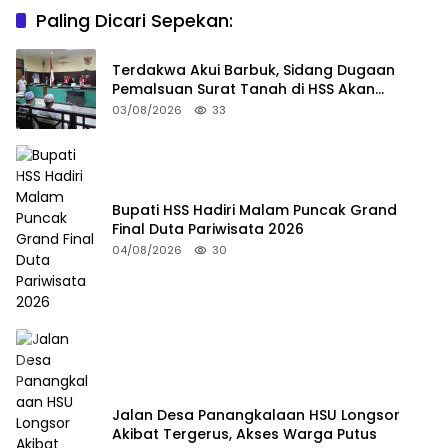
Paling Dicari Sepekan:
Terdakwa Akui Barbuk, Sidang Dugaan
Pemalsuan Surat Tanah di HSS Akan
Berlanjut Tuntutan JPU
03/08/2026
33
Bupati HSS Hadiri Malam Puncak Grand
Final Duta Pariwisata 2026
04/08/2026
30
Jalan Desa Panangkalaan HSU Longsor
Akibat Tergerus, Akses Warga Putus