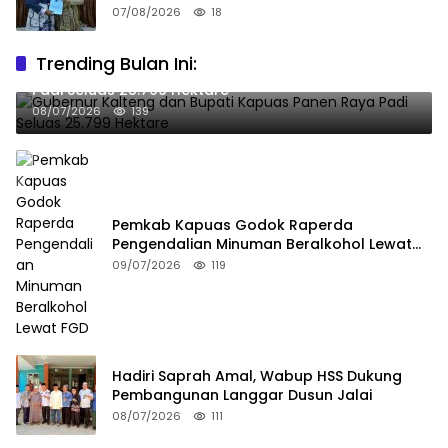
07/08/2026
18
Trending Bulan Ini:
Gubernur Kalteng dan Bupati Kapuas Panen Raya
Padi Seluas 25.799 Hektare
08/07/2026
139
Pemkab Kapuas Godok Raperda
Pengendalian Minuman Beralkohol Lewat
FGD
09/07/2026
119
Hadiri Saprah Amal, Wabup HSS Dukung
Pembangunan Langgar Dusun Jalai
08/07/2026
111