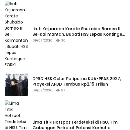
Ikuti Kejuaraan Karate Shukaido Borneo II
Se-Kalimantan, Bupati HSS Lepas Kontingen
FORKI
09/07/2026
90
DPRD HSS Gelar Paripurna KUA-PPAS 2027,
Proyeksi APBD Tembus Rp2,15 Triliun
09/07/2026
87
Lima Titik Hotspot Terdeteksi di HSU, Tim
Gabungan Perketat Potensi Karhutla