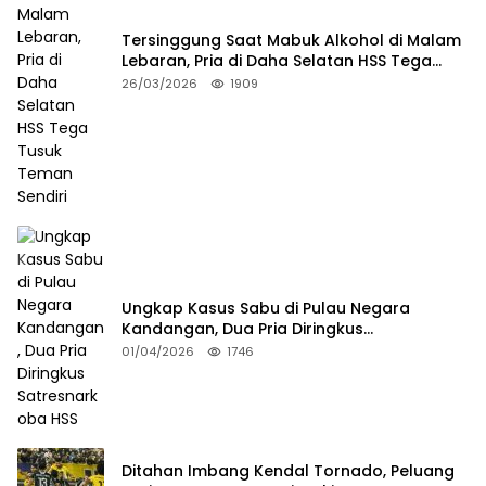
Tersinggung Saat Mabuk Alkohol di Malam
Lebaran, Pria di Daha Selatan HSS Tega
Tusuk Teman Sendiri
26/03/2026
1909
Ungkap Kasus Sabu di Pulau Negara
Kandangan, Dua Pria Diringkus
Satresnarkoba HSS
01/04/2026
1746
Ditahan Imbang Kendal Tornado, Peluang