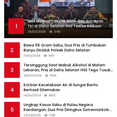
Niat Melerai Cekcok Anak dan Ibu, Ayah
1
Tiri di Daha Selatan HSS Tewas Ditikam
26/03/2026
2140
Bawa 55 Gram Sabu, Dua Pria di Tumbukan
2
Banyu Diciduk Polsek Daha Selatan
17/03/2026
1987
Tersinggung Saat Mabuk Alkohol di Malam
3
Lebaran, Pria di Daha Selatan HSS Tega Tusuk
Teman Sendiri
26/03/2026
1909
Korban Kecelakaan Air di Sungai Barito
4
Berhasil Ditemukan
14/06/2024
1800
Ungkap Kasus Sabu di Pulau Negara
5
Kandangan, Dua Pria Diringkus Satresnarkoba
HSS
01/04/2026
1746