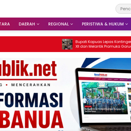
TARA
DAERAH
REGIONAL
PERISTIWA & HUKUM
Bupati Kapuas Lepas Kontingen Jamnas
XII dan Melantik Pramuka Garuda
Penggalang