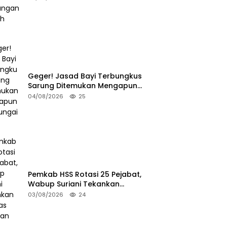
Anak
Geger! Jasad Bayi Terbungkus
Sarung Ditemukan Mengapung
di Sungai HSU
04/08/2026
25
Pemkab HSS Rotasi 25 Pejabat,
Wabup Suriani Tekankan
Kualitas Layanan Publik
03/08/2026
24