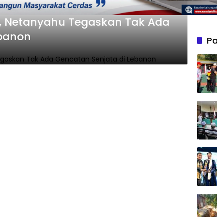
i, Netanyahu Tegaskan Tak Ada
ebanon
Pa