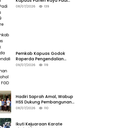
Kapuas Panen Raya Padi
Seluas 25.799 Hektare
08/07/2026
139
Pemkab Kapuas Godok
Raperda Pengendalian
Minuman Beralkohol Lewat FGD
09/07/2026
119
Hadiri Saprah Amal, Wabup
HSS Dukung Pembangunan
Langgar Dusun Jalai
08/07/2026
110
Ikuti Kejuaraan Karate