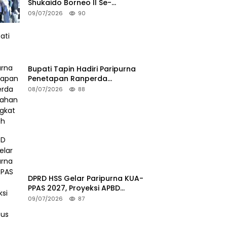
Shukaido Borneo II Se-
Kalimantan, Bupati HSS Lepas
09/07/2026
90
Kontingen FORKI
Bupati Tapin Hadiri Paripurna
Penetapan Ranperda
Perubahan Perangkat Daerah
08/07/2026
88
DPRD HSS Gelar Paripurna KUA-
PPAS 2027, Proyeksi APBD
Tembus Rp2,15 Triliun
09/07/2026
87