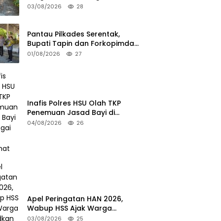
Warga Putus
03/08/2026
28
Pantau Pilkades Serentak,
Bupati Tapin dan Forkopimda
Turun ke TPS
01/08/2026
27
Inafis Polres HSU Olah TKP
Penemuan Jasad Bayi di
Sungai Desa Keramat
04/08/2026
26
Apel Peringatan HAN 2026,
Wabup HSS Ajak Warga
Wujudkan Lingkungan Ramah
03/08/2026
25