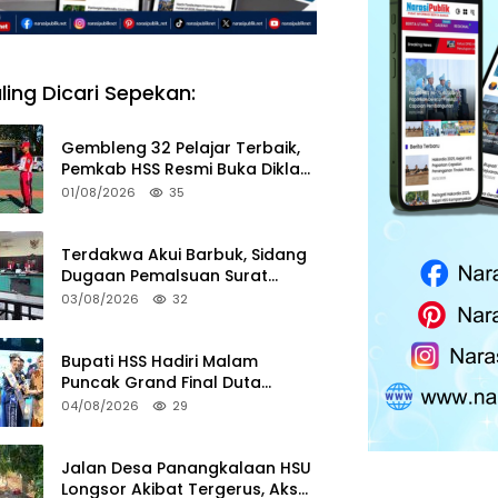
ling Dicari Sepekan:
Gembleng 32 Pelajar Terbaik,
Pemkab HSS Resmi Buka Diklat
Paskibraka 2026
01/08/2026
35
Terdakwa Akui Barbuk, Sidang
Dugaan Pemalsuan Surat
Tanah di HSS Akan Berlanjut
03/08/2026
32
Tuntutan JPU
Bupati HSS Hadiri Malam
Puncak Grand Final Duta
Pariwisata 2026
04/08/2026
29
Jalan Desa Panangkalaan HSU
Longsor Akibat Tergerus, Akses