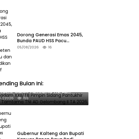
Dorong Generasi Emas 2045,
Bunda PAUD HSS Pacu
Kompetensi Guru dan
05/08/2026
16
Pendidikan Inklusif
ending Bulan Ini:
gdam XXII/TB Pimpin Sidang
tukhir Calon Tamtama TNI AD
ombang II TA 2026
07/2026
155
Gubernur Kalteng dan Bupati