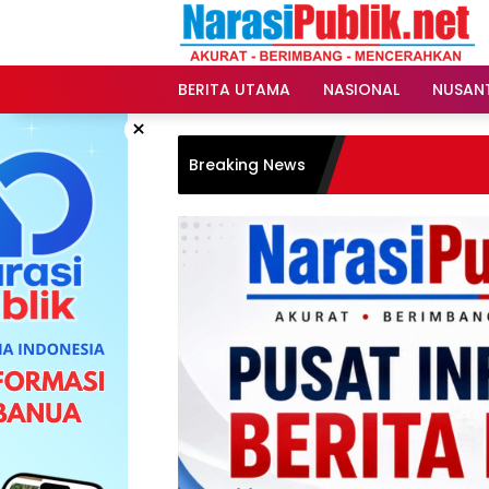
Langsung
ke
konten
BERITA UTAMA
NASIONAL
NUSAN
×
Breaking News