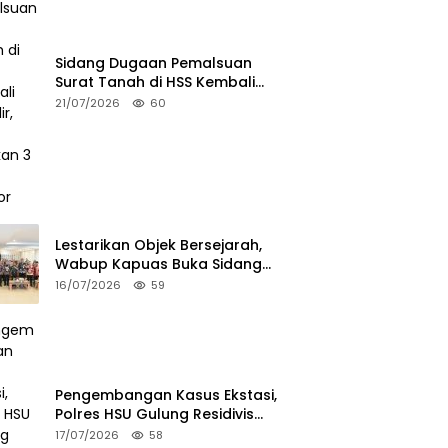
Sidang Dugaan Pemalsuan
Surat Tanah di HSS Kembali
Bergulir, JPU Hadirkan 3 Saksi
21/07/2026
60
Pelapor
Lestarikan Objek Bersejarah,
Wabup Kapuas Buka Sidang
Penetapan Cagar Budaya
16/07/2026
59
2026
Pengembangan Kasus Ekstasi,
Polres HSU Gulung Residivis
Narkoba di HST
17/07/2026
58