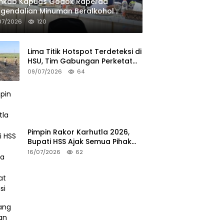
mkab Kapuas Godok Raperda
gendalian Minuman Beralkohol
wat FGD
07/2026
120
Lima Titik Hotspot Terdeteksi di
HSU, Tim Gabungan Perketat
Potensi Karhutla
09/07/2026
64
Pimpin Rakor Karhutla 2026,
Bupati HSS Ajak Semua Pihak
Perkuat Mitigasi
16/07/2026
62